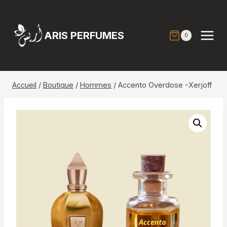
Aller
au
contenu
ARIS PERFUMES
0
Accueil
/
Boutique
/
Hommes
/
Accento Overdose -Xerjoff