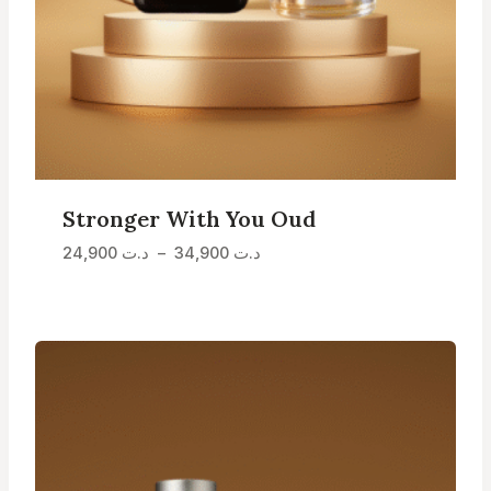
Stronger With You Oud
Plage
د.ت
34,900
–
د.ت
24,900
de
prix :
د.ت 24,900
à
د.ت 34,900