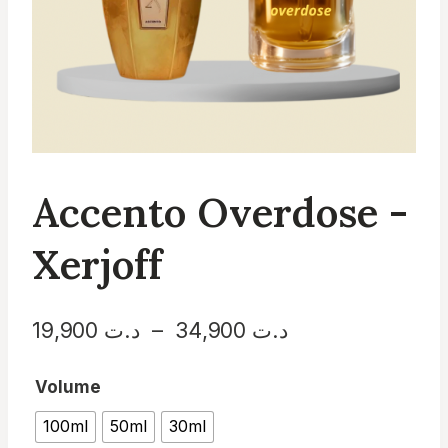
Accento Overdose -
Xerjoff
Plage
د.ت
34,900
–
د.ت
19,900
de
Volume
prix :
100ml
50ml
30ml
د.ت 19,900