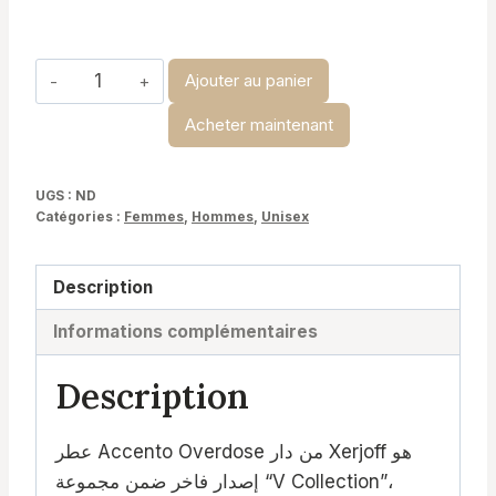
à
د.ت 34,900
quantité
Ajouter au panier
de
Acheter maintenant
Accento
Overdose
-
UGS :
ND
Catégories :
Femmes
,
Hommes
,
Unisex
Xerjoff
Description
Informations complémentaires
Description
عطر Accento Overdose من دار Xerjoff هو
إصدار فاخر ضمن مجموعة “V Collection”،