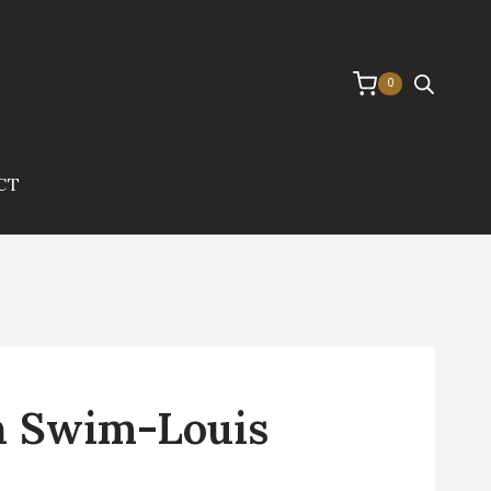
0
CT
n Swim-Louis