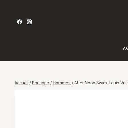
Aller
au
contenu
A
Accueil
/
Boutique
/
Hommes
/
After Noon Swim-Louis Vuit