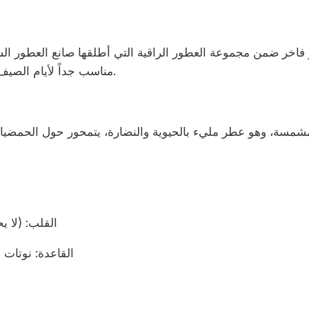
كعطر حمضي – منعش (Citrus Aromatic)، مناسب جداً لأيام الصيف والربيع.
القلب: (لا)
القاعدة: نوتات)