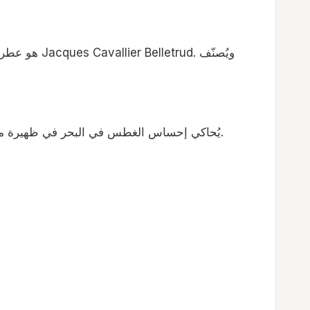
“Afternoon Swim” يُحاكي إحساس الغطس في البحر في ظهيرة مشمسة، وهو عطر مليء بالحيوية والنضارة، يتمحور حول الحمضيات المنعشة بطريقة أنيقة وراقية.