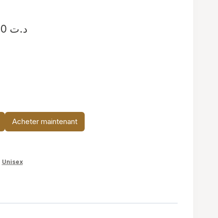
Plage
34,900
د.ت
de
prix :
د.ت 19,900
à
د.ت 34,900
Acheter maintenant
,
Unisex