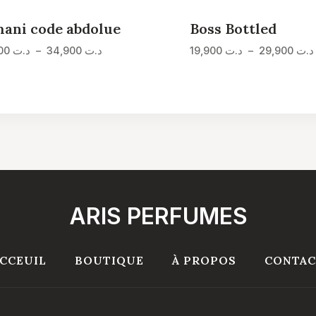
ani code abdolue
Boss Bottled
Plage
24,900
د.ت
–
34,900
د.ت
19,900
د.ت
–
29,900
د.ت
de
prix :
د.ت 24,900
à
د.ت 34,900
ARIS PERFUMES
CCEUIL
BOUTIQUE
À PROPOS
CONTAC