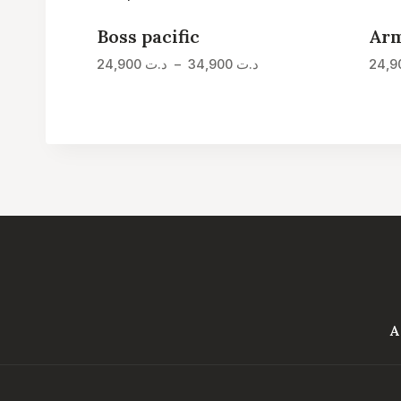
Boss pacific
Arm
Plage
24,900
د.ت
–
34,900
د.ت
de
prix :
د.ت 24,900
à
د.ت 34,900
A