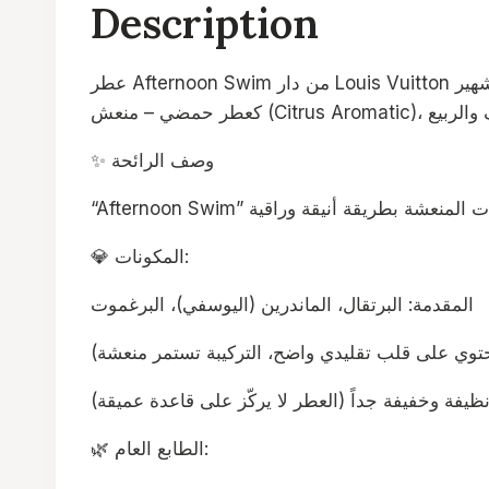
Description
عطر Afternoon Swim من دار Louis Vuitton هو عطر فاخر ضمن مجموعة العطور الراقية التي أطلقها صانع العطور الشهير Jacques Cavallier Belletrud. ويُصنّف
✨ وصف الرائحة
💎 المكونات:
المقدمة: البرتقال، الماندرين (اليوسفي)، البرغموت
 يحتوي على قلب تقليدي واضح، التركيبة تستمر منعشة
 نظيفة وخفيفة جداً (العطر لا يركّز على قاعدة عميقة
🌿 الطابع العام: