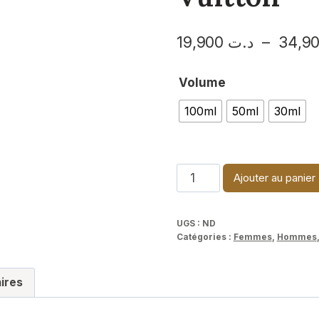
19,900
د.ت
–
Volume
100ml
50ml
30ml
quantité
Ajouter au panier
de
After
UGS :
ND
Noon
Catégories :
Femmes
,
Hommes
Swim-
Louis
ires
Vuitton