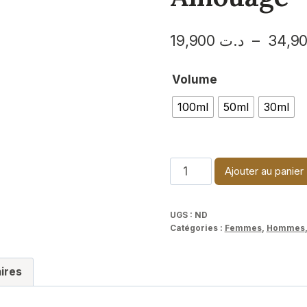
19,900
د.ت
–
Volume
100ml
50ml
30ml
quantité
Ajouter au panier
de
Amouage
UGS :
ND
Guidance-
Catégories :
Femmes
,
Hommes
Amouage
ires