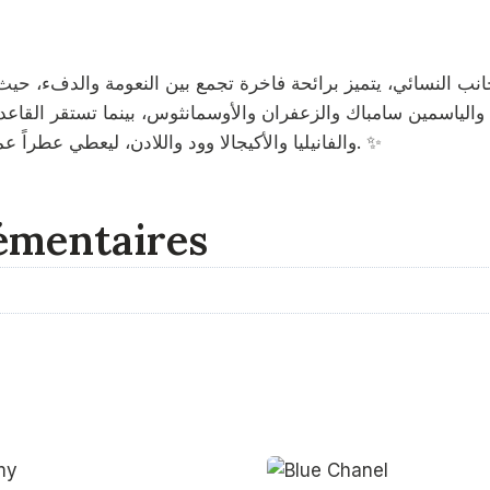
 والياسمين سامباك والزعفران والأوسمانثوس، بينما تستقر القا
والفانيليا والأكيجالا وود واللادن، ليعطي عطراً عميقاً وكريميّاً يدوم طويلاً ويعكس فخامة العطور النيش. ✨
émentaires