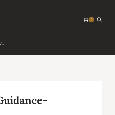
0
CT
Guidance-