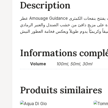
Description
عطر Amouage Guidance هو عطر يونيسكس (للرجال والنساء) يميل قليلاً للجانب النسائي، يتميز برائحة فاخرة تجمع بين النعومة والدفء، حيث يفتتح بنفحات الكمثرى
عدة على مزيج دافئ من خشب الصندل والعنبر الرمادي
Informations compl
Volume
100ml, 50ml, 30ml
Produits similaires