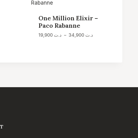
One Million Elixir –
Plage
Paco Rabanne
de
prix :
Plage
19,900
د.ت
–
34,900
د.ت
د.ت 19,900
de
à
prix :
د.ت 29,900
د.ت 19,900
à
د.ت 34,900
T