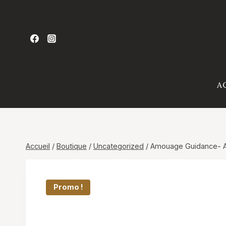
Aller
au
contenu
A
Accueil
/
Boutique
/
Uncategorized
/
Amouage Guidance-
Promo !