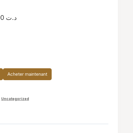
Plage
34,900
د.ت
de
prix :
د.ت 19,900
à
د.ت 34,900
Acheter maintenant
,
Uncategorized