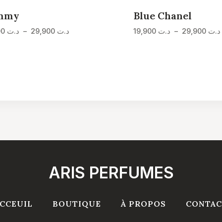
mmy
Blue Chanel
Plage
19,900
د.ت
–
29,900
د.ت
19,900
د.ت
–
29,900
د.ت
de
prix :
د.ت 19,900
à
د.ت 29,900
ARIS PERFUMES
CCEUIL
BOUTIQUE
À PROPOS
CONTAC