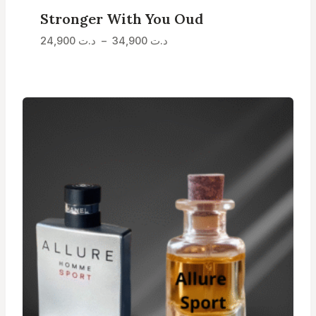
Stronger With You Oud
Plage
24,900
د.ت
–
34,900
د.ت
de
prix :
د.ت 24,900
à
د.ت 34,900