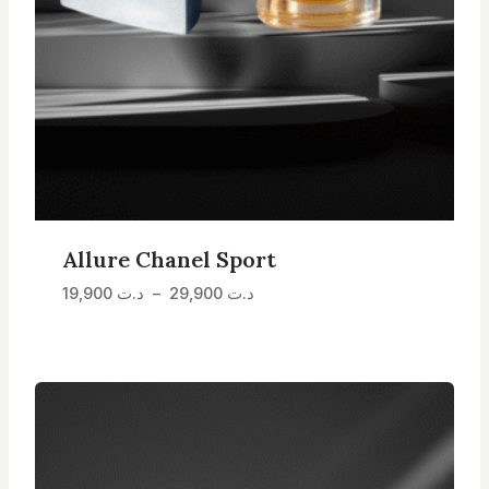
Allure Chanel Sport
Plage
19,900
د.ت
–
29,900
د.ت
de
prix :
د.ت 19,900
à
د.ت 29,900