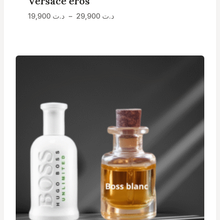
Versace eros
Plage
19,900
د.ت
–
29,900
د.ت
de
prix :
د.ت 19,900
à
د.ت 29,900