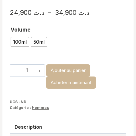
Plage
24,900
د.ت
–
34,900
د.ت
de
Volume
prix :
100ml
50ml
د.ت 24,900
à
د.ت 34,900
quantité
Ajouter au panier
de
Acheter maintenant
Aqua
Di
Gio
UGS :
ND
Catégorie :
Hommes
profondo
Description