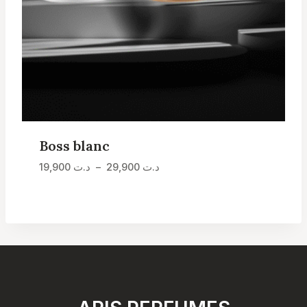
Boss blanc
Plage
19,900
د.ت
–
29,900
د.ت
de
prix :
د.ت 19,900
à
د.ت 29,900