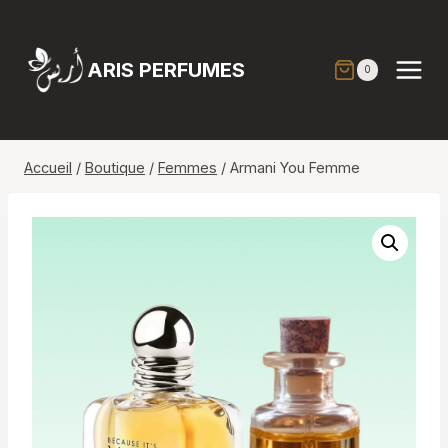
Aller
au
contenu
ARIS PERFUMES
0
Accueil
/
Boutique
/
Femmes
/
Armani You Femme