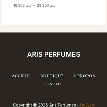
Plage
19,900
د.ت
–
29,900
د.ت
de
prix :
د.ت 19,900
à
د.ت 29,900
ARIS PERFUMES
ACCEUIL
BOUTIQUE
À PROPOS
CONTACT
Copyright © 2026 Aris Perfumes -
OvWeb