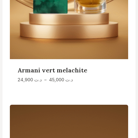
Armani vert melachite
Plage
24,900
د.ت
–
45,000
د.ت
de
prix :
د.ت 24,900
à
د.ت 45,000