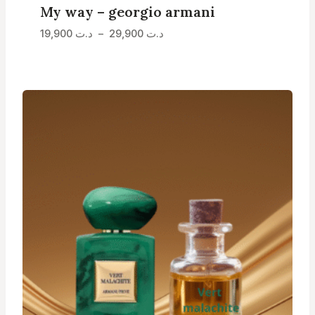
My way – georgio armani
Plage
19,900
د.ت
–
29,900
د.ت
de
prix :
د.ت 19,900
à
د.ت 29,900