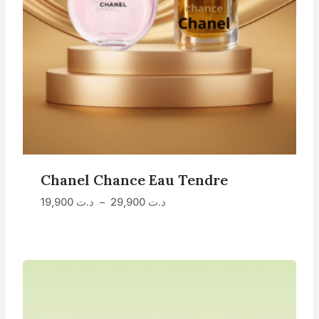
Chanel Chance Eau Tendre
Plage
19,900
د.ت
–
29,900
د.ت
de
prix :
د.ت 19,900
à
د.ت 29,900