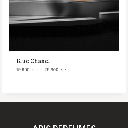
Blue Chanel
Plage
19,900
د.ت
–
29,900
د.ت
de
prix :
د.ت 19,900
à
د.ت 29,900