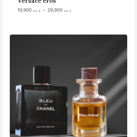
Versace eros
Plage
19,900
د.ت
–
29,900
د.ت
de
prix :
د.ت 19,900
à
د.ت 29,900