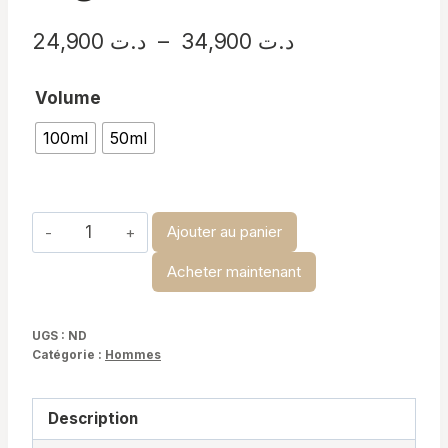
Plage
24,900
د.ت
–
34,900
د.ت
de
Volume
prix :
100ml
50ml
د.ت 24,900
à
د.ت 34,900
quantité
Ajouter au panier
de
Acheter maintenant
Boss
Bottled
By
UGS :
ND
Catégorie :
Hommes
Night
Description