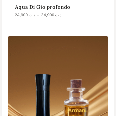
Aqua Di Gio profondo
Plage
24,900
د.ت
–
34,900
د.ت
de
prix :
د.ت 24,900
à
د.ت 34,900