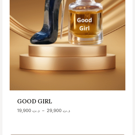
GOOD GIRL
Plage
د.ت
29,900
–
د.ت
19,900
de
prix :
د.ت 19,900