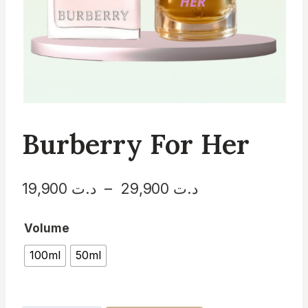
Burberry For Her
Plage
د.ت
29,900
–
د.ت
19,900
de
Volume
prix :
100ml
50ml
د.ت 19,900
à
د.ت 29,900