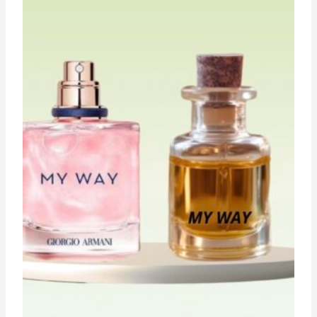
د.ت 29,900