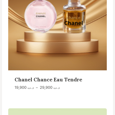
Chanel Chance Eau Tendre
Plage
د.ت
29,900
–
د.ت
19,900
de
prix :
د.ت 19,900
à