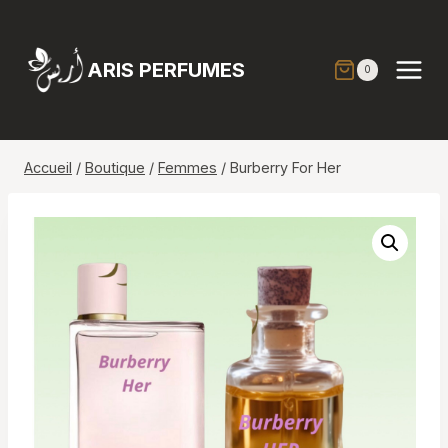
Aller
au
contenu
ARIS PERFUMES
0
Accueil
/
Boutique
/
Femmes
/
Burberry For Her