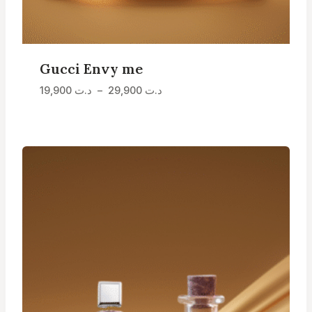
Gucci Envy me
Plage
د.ت
29,900
–
د.ت
19,900
de
prix :
د.ت 19,900
à
د.ت 29,900