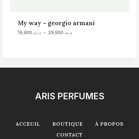
My way – georgio armani
Plage
د.ت
29,900
–
د.ت
19,900
de
prix :
د.ت 19,900
à
د.ت 29,900
ARIS PERFUMES
ACCEUIL
BOUTIQUE
À PROPOS
CONTACT