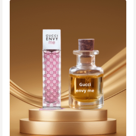
à
د.ت 29,900