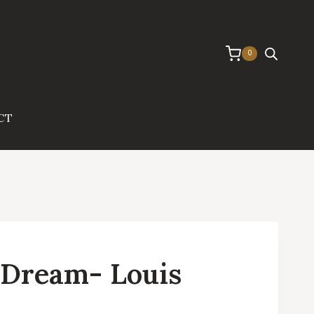
0
CT
 Dream- Louis