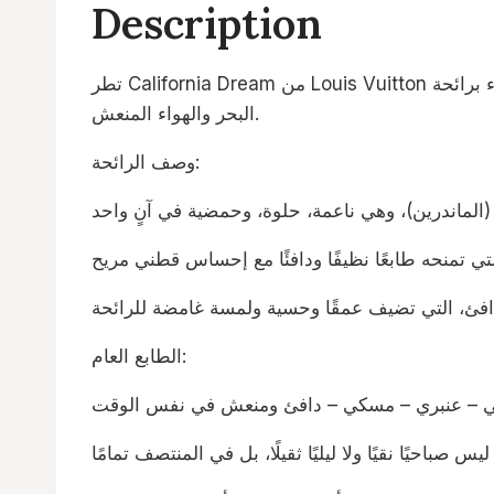
Description
تطر California Dream من Louis Vuitton هو عطر بعبير شرقي – حمضي، مستوحى من غروب الشمس على شواطئ كاليفورنيا، حيث تمتزج الألوان والدفء برائحة
البحر والهواء المنعش.
وصف الرائحة:
الطابع العام:
– عنبري – مسكي – دافئ ومنعش في نفس الوقت
صباحيًا نقيًا ولا ليليًا ثقيلًا، بل في المنتصف تمامًا