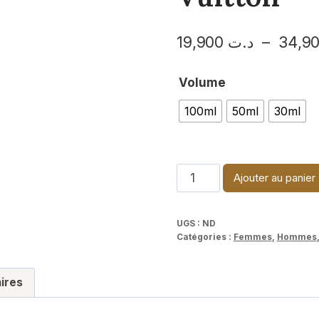
19,900
د.ت
–
Volume
100ml
50ml
30ml
quantité
Ajouter au panier
de
California
UGS :
ND
Dream-
Catégories :
Femmes
,
Hommes
Louis
Vuitton
ires