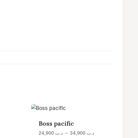
Boss pacific
Plage
Plage
24,900
د.ت
–
34,900
د.ت