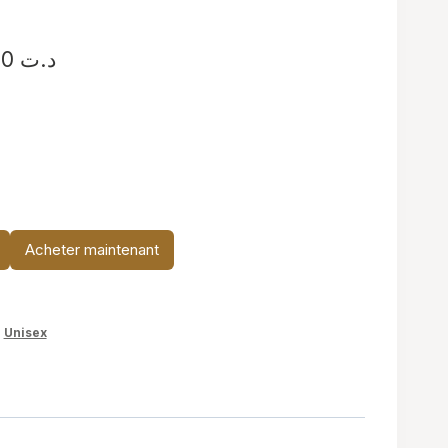
Plage
34,900
د.ت
de
prix :
د.ت 19,900
à
د.ت 34,900
Acheter maintenant
,
Unisex