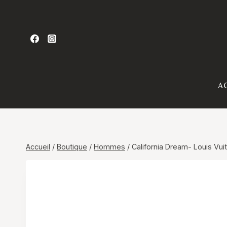
Aller
au
contenu
A
Accueil
/
Boutique
/
Hommes
/
California Dream- Louis Vui