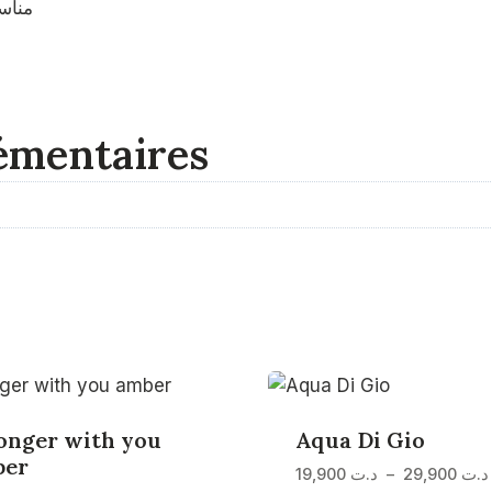
مناس
émentaires
onger with you
Aqua Di Gio
ber
19,900
د.ت
–
29,900
د.ت