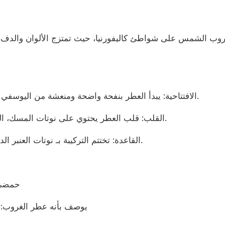
الافتتاحية: يبدأ العطر بنفحة واضحة ومنعشة من اليوسفي (الماندرين)، وهي ناعمة، حلوة، وحمضية في آنٍ واحد.
القلب: قلب العطر يحتوي على نوتات المسك، التي تمنحه طابعًا نظيفًا ودافئًا مع إحساس قطني مريح.
القاعدة: تختتم التركيبة بـ نوتات العنبر الدافئ، التي تضيف عمقًا وحسية ولمسة غامضة للرائحة.
حمضي 
يوصف بأنه عطر الغروب: ليس 