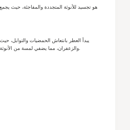
يبدأ العطر بانتعاش الحمضيات والتوابل، حيث
والزعفران، مما يضفي لمسة من الأنوثة والعمق. تختتم القاعدة بنغمات دافئة من خشب الأرز والمسك الأبيض، مما يضيف للعطر طابعًا فاخرًا وثباتًا طويل الأمد.