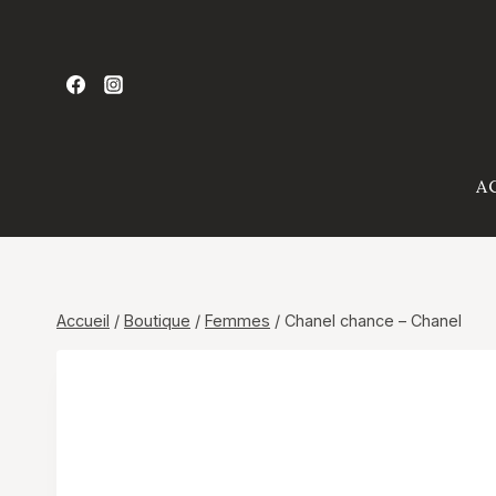
Aller
au
contenu
A
Accueil
/
Boutique
/
Femmes
/
Chanel chance – Chanel