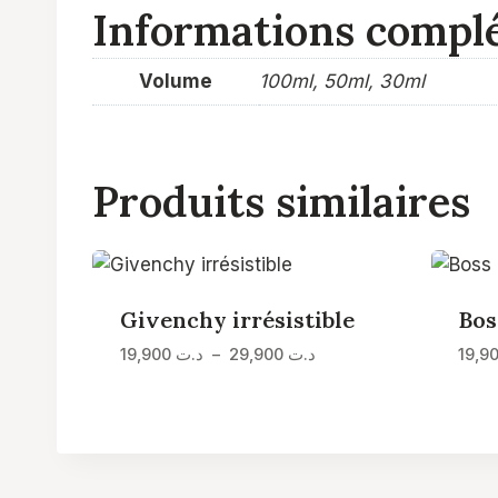
Informations compl
Volume
100ml, 50ml, 30ml
Produits similaires
Givenchy irrésistible
Bo
Plage
د.ت
29,900
–
د.ت
19,900
de
prix :
د.ت 19,900
à
د.ت 29,900