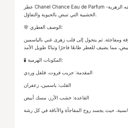
عطر Chanel Chance Eau de Parfum هو تجسيد للأنوثة المتجددة والمفاجئة، حيث يجمع بين الأناقة الكلاسيكية واللمسات العصرية. يتميز هذا العطر بتركيبته الزهرية-
الخشبية التي تنبض بالحيوية والتفاؤل.
🌸 الوصف العطري:
قة ومفاجئة. ثم يتحول إلى قلب زهرى غني بالياسمين
🧪 المكونات الهرمية:
المقدمة: جريب فروت، فلفل وردي
القلب: ياسمين، زعفران
القاعدة: خشب الأرز، مسك أبيض
رومانسية، حيث يجسد روح المفاجأة والأناقة في كل رشة