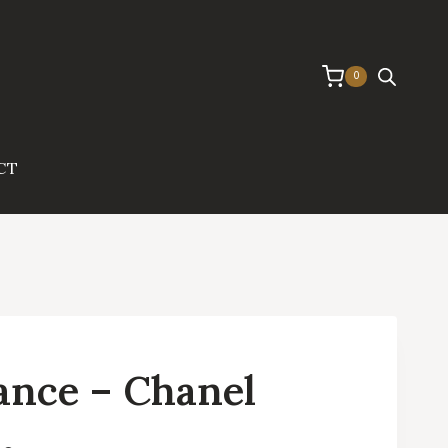
0
CT
ance – Chanel