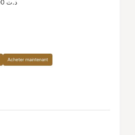
Plage
د.ت
29,900
de
prix :
د.ت 14,900
à
د.ت 29,900
Acheter maintenant