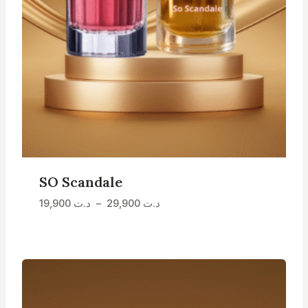
SO Scandale
Plage
19,900
د.ت
–
29,900
د.ت
de
prix :
د.ت 19,900
à
د.ت 29,900