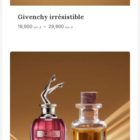
Givenchy irrésistible
Plage
19,900
د.ت
–
29,900
د.ت
de
prix :
د.ت 19,900
à
د.ت 29,900