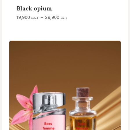
Black opium
Plage
19,900
د.ت
–
29,900
د.ت
de
prix :
د.ت 19,900
à
د.ت 29,900