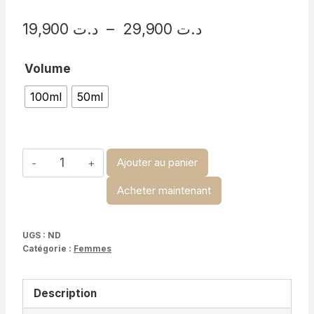
Plage
19,900
د.ت
–
29,900
د.ت
de
Volume
prix :
100ml
50ml
د.ت 19,900
à
د.ت 29,900
quantité
Ajouter au panier
de
Acheter maintenant
Chloé
Atelier
Des
UGS :
ND
Catégorie :
Femmes
Fleur
Description