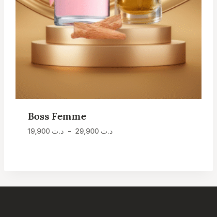
Boss Femme
Plage
19,900
د.ت
–
29,900
د.ت
de
prix :
د.ت 19,900
à
د.ت 29,900