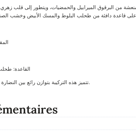
المق
القاعدة: طحلب
تتميز هذه التركيبة بتوازن رائع بين النضارة والحلاوة والدفء، مما يمنح العطر طابعًا فريدًا ومميزًا.
émentaires