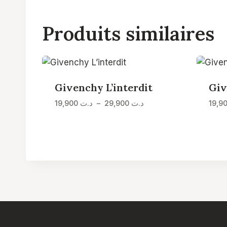
Produits similaires
Givenchy L’interdit
Giv
Plage
19,900
د.ت
–
29,900
د.ت
de
prix :
د.ت 19,900
à
د.ت 29,900