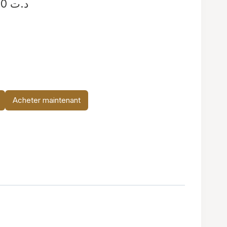
Plage
29,900
د.ت
de
prix :
د.ت 19,900
à
د.ت 29,900
Acheter maintenant