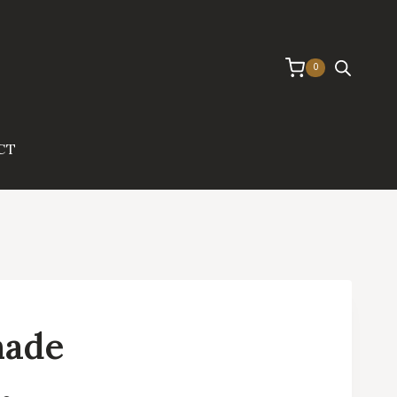
0
CT
made