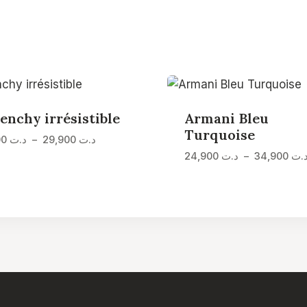
enchy irrésistible
Armani Bleu
Turquoise
Plage
19,900
د.ت
–
29,900
د.ت
de
24,900
د.ت
–
34,900
.ت
prix :
د.ت 19,900
à
د.ت 29,900