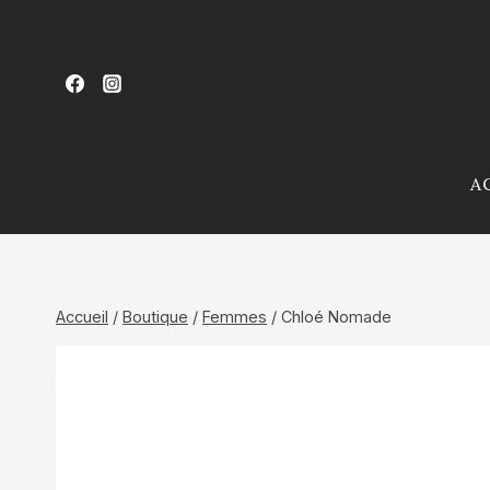
Aller
au
contenu
A
Accueil
/
Boutique
/
Femmes
/
Chloé Nomade