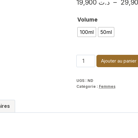
19,900
د.ت
–
Volume
100ml
50ml
quantité
Ajouter au panier
de
Chloé
UGS :
ND
Nomade
Catégorie :
Femmes
ires