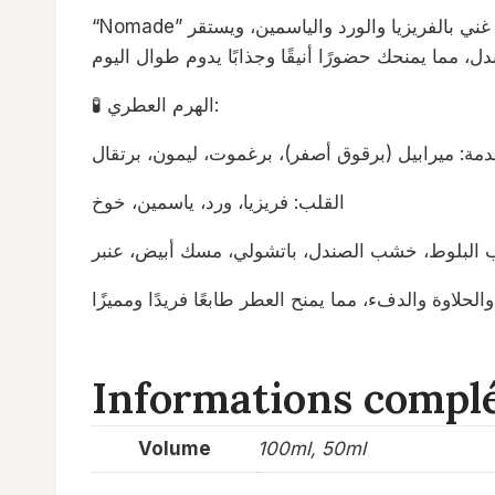
“Nomade” هو عطر شيبر زهري ينبض بالحيوية، يبدأ بنفحات منعشة من البرقوق الميرابيل والحمضيات، ويتطور إلى قلب زهري غني بالفريزيا والورد والياسمين، ويستقر
🧪 الهرم العطري:
دمة: ميرابيل (برقوق أصفر)، برغموت، ليمون، برتقال
القلب: فريزيا، ورد، ياسمين، خوخ
 البلوط، خشب الصندل، باتشولي، مسك أبيض، عنبر
Informations compl
Volume
100ml, 50ml