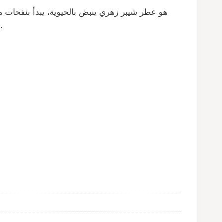
على قاعدة دافئة من طحلب البلوط والمسك الأبيض وخشب الصندل، مما يمنحك حضورًا أنيقًا وجذابًا يدوم طوال اليوم.