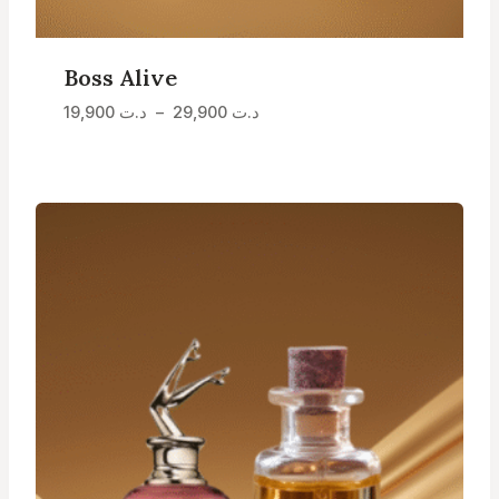
Boss Alive
Plage
د.ت
29,900
–
د.ت
19,900
de
prix :
د.ت 19,900
à
د.ت 29,900