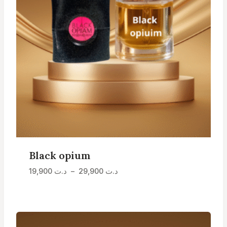
Black opium
Plage
د.ت
29,900
–
د.ت
19,900
de
prix :
د.ت 19,900
à