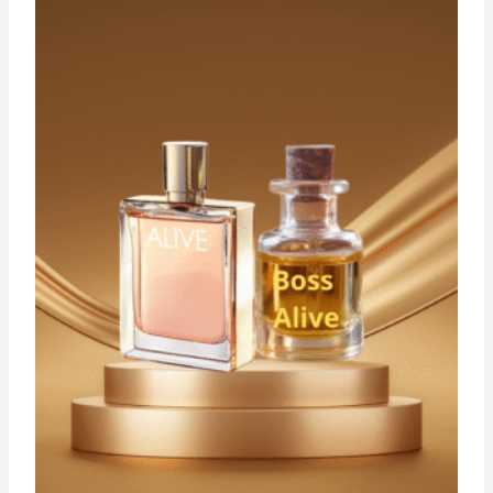
د.ت 29,900