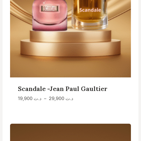
Scandale -Jean Paul Gaultier
Plage
د.ت
29,900
–
د.ت
19,900
de
prix :
د.ت 19,900
à
د.ت 29,900