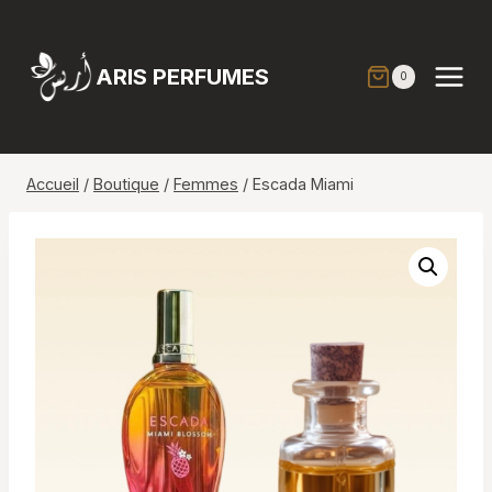
Aller
au
contenu
ARIS PERFUMES
0
Accueil
/
Boutique
/
Femmes
/
Escada Miami