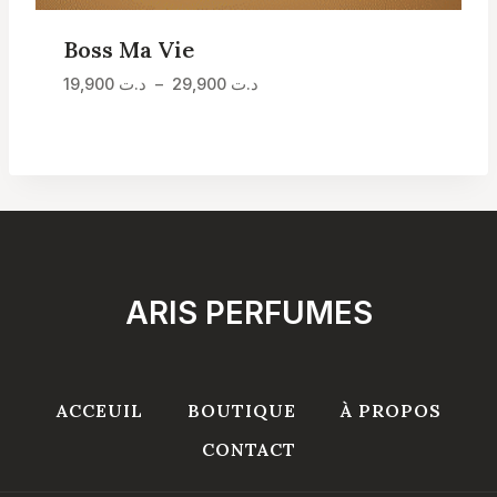
Boss Ma Vie
Plage
د.ت
29,900
–
د.ت
19,900
de
prix :
د.ت 19,900
à
د.ت 29,900
ARIS PERFUMES
ACCEUIL
BOUTIQUE
À PROPOS
CONTACT