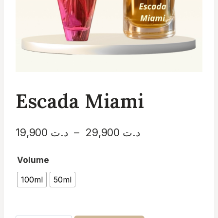
Escada Miami
Plage
د.ت
29,900
–
د.ت
19,900
de
Volume
prix :
100ml
50ml
د.ت 19,900
à
د.ت 29,900