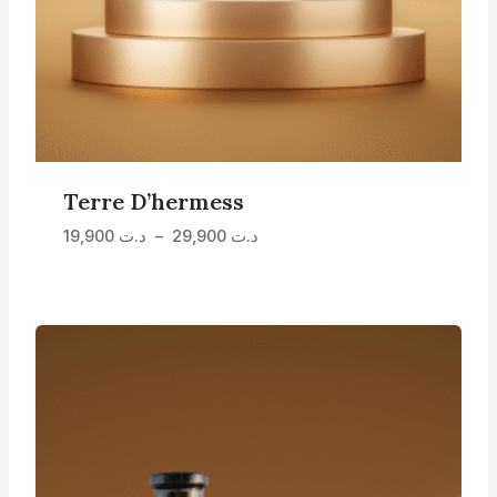
Terre D’hermess
Plage
19,900
د.ت
–
29,900
د.ت
de
prix :
د.ت 19,900
à
د.ت 29,900