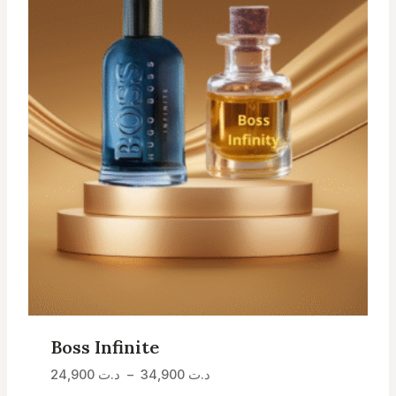
Boss Infinite
Plage
24,900
د.ت
–
34,900
د.ت
de