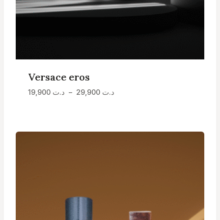
Versace eros
Plage
19,900
د.ت
–
29,900
د.ت
de
prix :
د.ت 19,900
à
د.ت 29,900