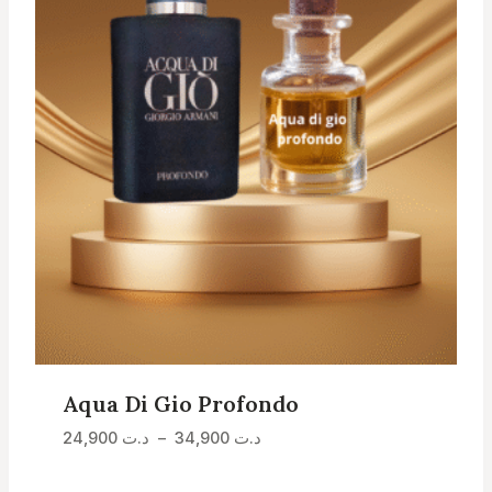
Aqua Di Gio Profondo
Plage
24,900
د.ت
–
34,900
د.ت
de
prix :