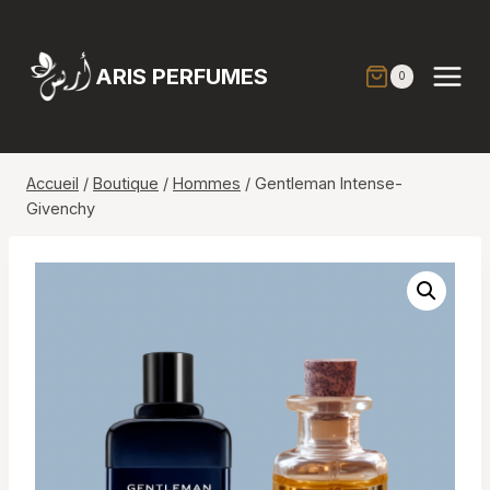
Aller
au
contenu
ARIS PERFUMES
0
Accueil
/
Boutique
/
Hommes
/
Gentleman Intense-
Givenchy