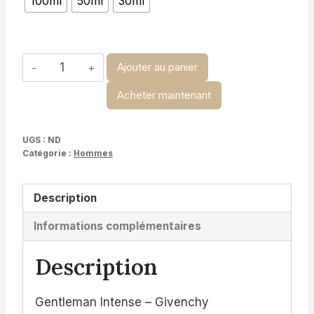
100ml
50ml
30ml
د.ت 19,900
à
د.ت 34,900
quantité
Ajouter au panier
de
Acheter maintenant
Gentleman
Intense-
Givenchy
UGS :
ND
Catégorie :
Hommes
Description
Informations complémentaires
Description
Gentleman Intense – Givenchy