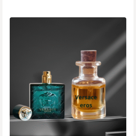
prix :
د.ت 24,900
à
د.ت 34,900