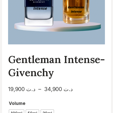
Gentleman Intense-
Givenchy
Plage
19,900
د.ت
–
34,900
د.ت
de
Volume
prix :