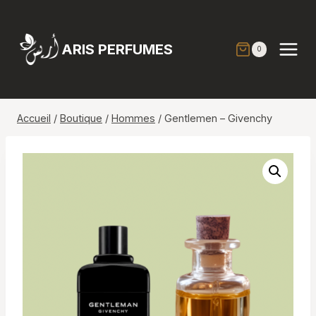
Aller
au
contenu
ARIS PERFUMES
0
Accueil
/
Boutique
/
Hommes
/
Gentlemen – Givenchy