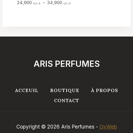
Plage
د.ت
34,900
–
د.ت
24,900
de
prix :
د.ت 24,900
à
د.ت 34,900
ARIS PERFUMES
ACCEUIL
BOUTIQUE
À PROPOS
CONTACT
Copyright © 2026 Aris Perfumes -
OvWeb