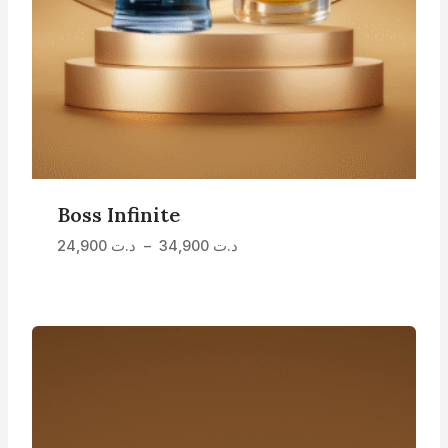
Boss Infinite
Plage
د.ت
34,900
–
د.ت
24,900
de
prix :
د.ت 24,900
à
د.ت 34,900