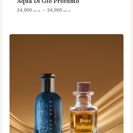
Aqua Di Gio Profumo
Plage
د.ت
34,900
–
د.ت
24,900
de
prix :
د.ت 24,900
à
د.ت 34,900