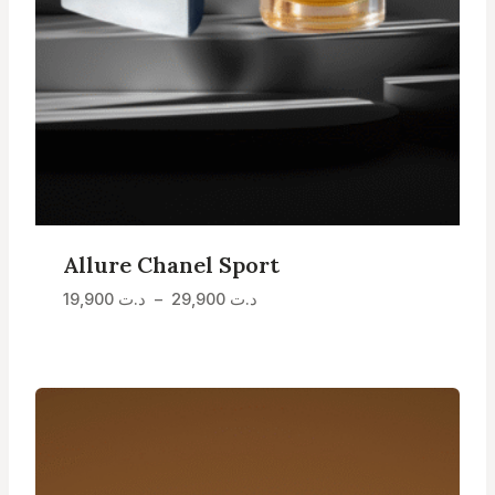
Allure Chanel Sport
Plage
د.ت
29,900
–
د.ت
19,900
de
prix :
د.ت 19,900
à
د.ت 29,900