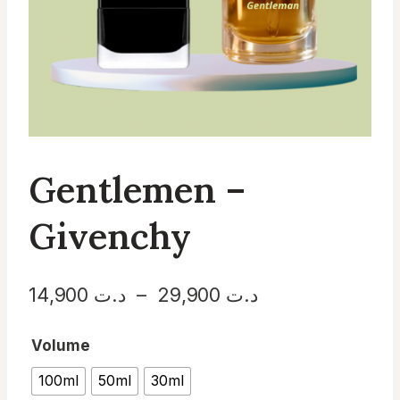
Gentlemen –
Givenchy
Plage
د.ت
29,900
–
د.ت
14,900
de
Volume
prix :
100ml
50ml
30ml
د.ت 14,900