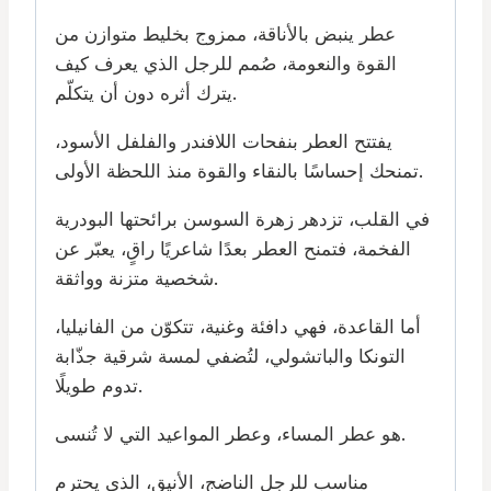
عطر ينبض بالأناقة، ممزوج بخليط متوازن من
القوة والنعومة، صُمم للرجل الذي يعرف كيف
يترك أثره دون أن يتكلّم.
يفتتح العطر بنفحات اللافندر والفلفل الأسود،
تمنحك إحساسًا بالنقاء والقوة منذ اللحظة الأولى.
في القلب، تزدهر زهرة السوسن برائحتها البودرية
الفخمة، فتمنح العطر بعدًا شاعريًا راقٍ، يعبّر عن
شخصية متزنة وواثقة.
أما القاعدة، فهي دافئة وغنية، تتكوّن من الفانيليا،
التونكا والباتشولي، لتُضفي لمسة شرقية جذّابة
تدوم طويلًا.
هو عطر المساء، وعطر المواعيد التي لا تُنسى.
مناسب للرجل الناضج، الأنيق، الذي يحترم