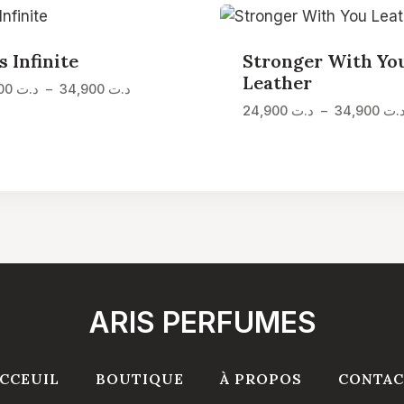
s Infinite
Stronger With Yo
Leather
Plage
د.ت
34,900
–
د.ت
24,900
de
.ت
34,900
–
د.ت
24,900
prix :
د.ت 24,900
à
د.ت 34,900
ARIS PERFUMES
CCEUIL
BOUTIQUE
À PROPOS
CONTAC