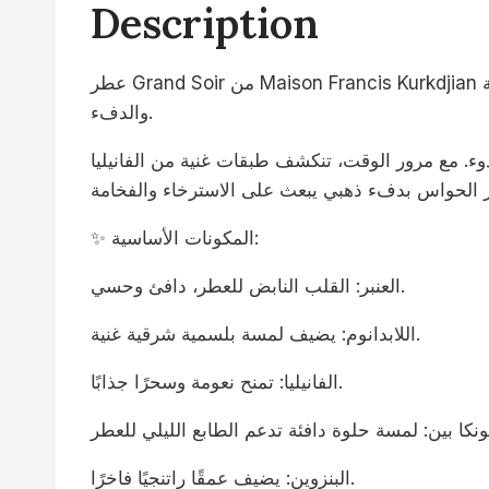
Description
عطر Grand Soir من Maison Francis Kurkdjian هو أحد أكثر العطور تميزًا في عالم العطور الشرقية الفاخرة، يجسد روح السهرات الباريسية الأنيقة المليئة بالفخامة
والدفء.
وء. مع مرور الوقت، تنكشف طبقات غنية من الفانيليا
✨ المكونات الأساسية:
العنبر: القلب النابض للعطر، دافئ وحسي.
اللابدانوم: يضيف لمسة بلسمية شرقية غنية.
الفانيليا: تمنح نعومة وسحرًا جذابًا.
البنزوين: يضيف عمقًا راتنجيًا فاخرًا.