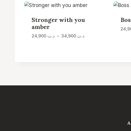
Stronger with you
Bos
amber
Plage
د.ت
34,900
–
د.ت
24,900
de
prix :
د.ت 24,900
à
د.ت 34,900
A