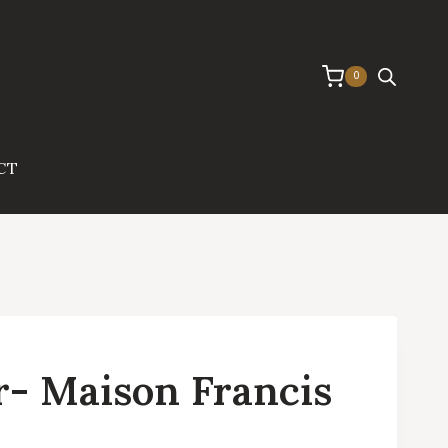
0
CT
r- Maison Francis