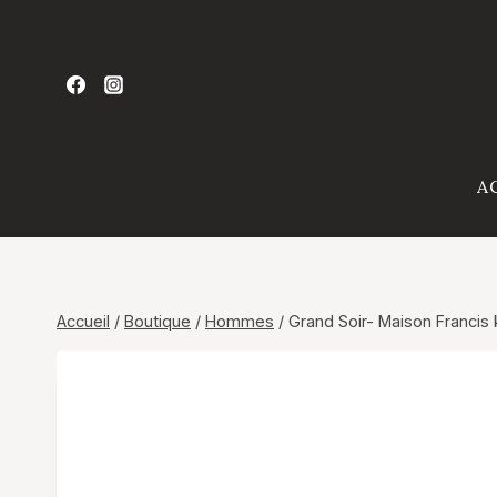
Aller
au
contenu
A
Accueil
/
Boutique
/
Hommes
/
Grand Soir- Maison Francis 