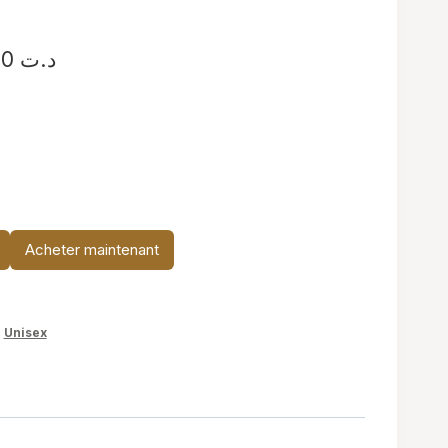
Plage
د.ت
34,900
de
prix :
د.ت 19,900
à
د.ت 34,900
Acheter maintenant
,
Unisex