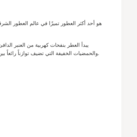
يبدأ العطر بنفحات كهربية من العنبر الدا
والحمضيات الخفيفة التي تضيف توازناً رائعاً بين الحلاوة والعمق، بينما تتسلل لمسات من اللابدانوم والتونكا لتغمر الحواس بدفء ذهبي يبعث على الاسترخاء والفخامة.