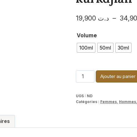
–
د.ت
19,900
Volume
100ml
50ml
30ml
quantité
Ajouter au panier
de
Grand
UGS :
ND
Soir-
Catégories :
Femmes
,
Hommes
Maison
Francis
ires
kurkdjian