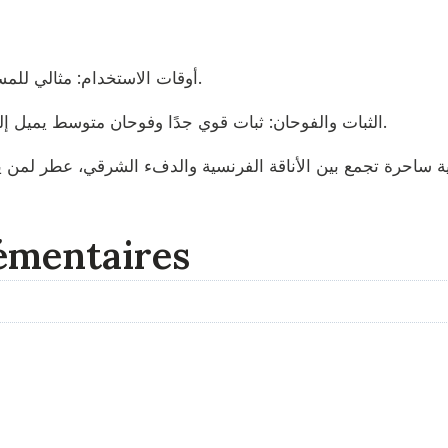
⏰ أوقات الاستخدام: مثالي للمساء، المناسبات الخاصة، والليالي الباردة أو الفاخرة.
💫 الثبات والفوحان: ثبات قوي جدًا وفوحان متوسط يميل إلى الرفاهية الهادئة، يترك أثرًا دافئًا يلتصق بالذاكرة.
Gra هو رحلة عطرية ساحرة تجمع بين الأناقة الفرنسية والدفء الشرقي، عطر 
émentaires