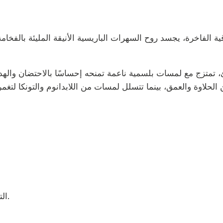
فئ، تمتزج مع لمسات بلسمية ناعمة تمنحه إحساسًا بالاحتضان والهد
التونكا بين: لمسة حلوة دافئة تدعم الطابع الليلي للعطر.