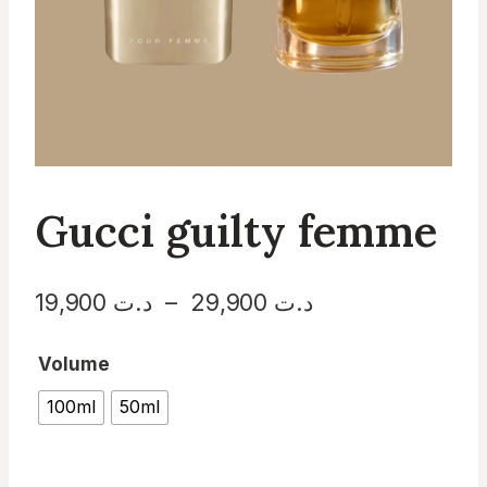
Gucci guilty femme
Plage
د.ت
29,900
–
د.ت
19,900
de
Volume
prix :
100ml
50ml
د.ت 19,900
à
د.ت 29,900