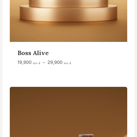
Boss Alive
Plage
د.ت
29,900
–
د.ت
19,900
de
prix :
د.ت 19,900
à
د.ت 29,900