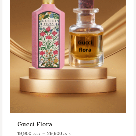
Gucci Flora
Plage
د.ت
29,900
–
د.ت
19,900