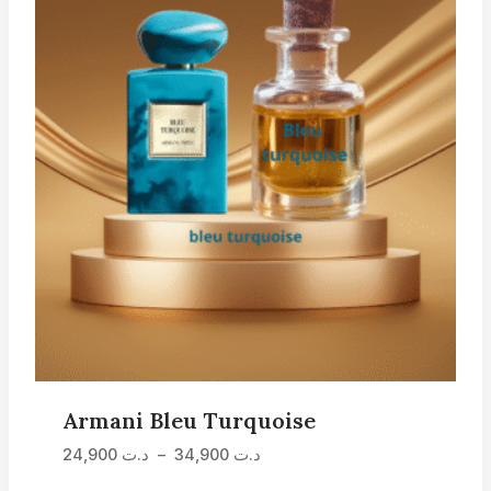
Armani Bleu Turquoise
Plage
د.ت
34,900
–
د.ت
24,900
de