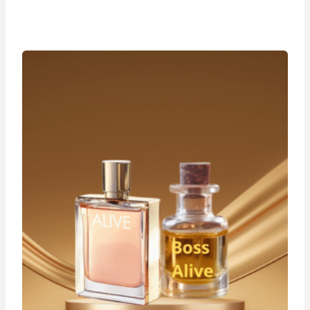
de
prix :
د.ت 19,900
à
د.ت 29,900