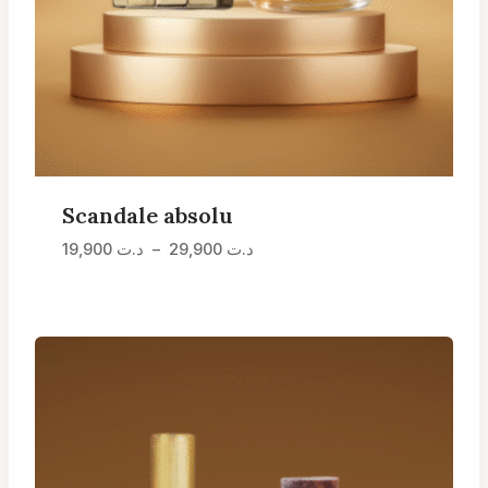
Scandale absolu
Plage
د.ت
29,900
–
د.ت
19,900
de
prix :
د.ت 19,900
à
د.ت 29,900