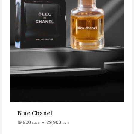
Blue Chanel
Plage
19,900
د.ت
–
29,900
د.ت
de