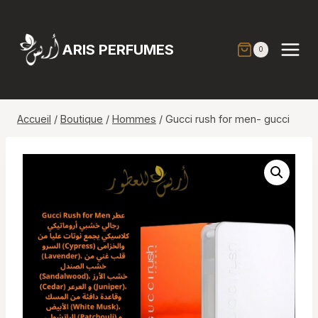
Aller
au
contenu
ARIS PERFUMES
0
Accueil
/
Boutique
/
Hommes
/
Gucci rush for men- gucci