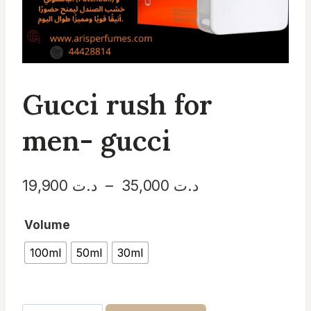
Gucci rush for
men- gucci
Plage
19,900
د.ت
–
35,000
د.ت
de
Volume
prix :
100ml
50ml
30ml
د.ت 19,900
à
د.ت 35,000