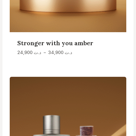
Stronger with you amber
Plage
24,900
د.ت
–
34,900
د.ت
de
prix :
د.ت 24,900
à
د.ت 34,900