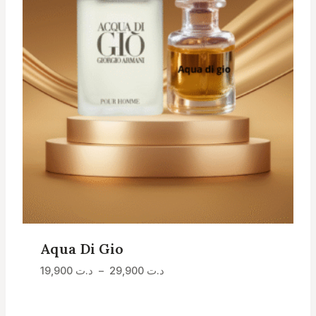
Aqua Di Gio
Plage
19,900
د.ت
–
29,900
د.ت
de
prix :