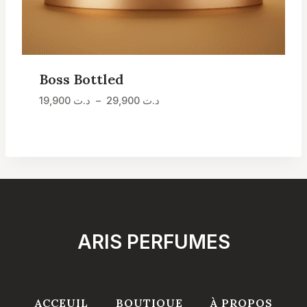
Boss Bottled
Plage
19,900
د.ت
–
29,900
د.ت
de
prix :
د.ت 19,900
à
د.ت 29,900
ARIS PERFUMES
ACCEUIL
BOUTIQUE
À PROPOS