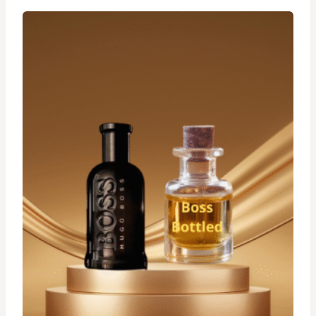
د.ت 19,900
à
د.ت 29,900