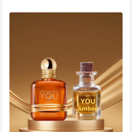
prix :
د.ت 19,900
à
د.ت 29,900