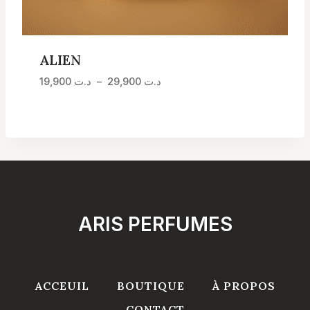
ALIEN
Plage
د.ت
29,900
–
د.ت
19,900
de
prix :
د.ت 19,900
à
د.ت 29,900
ARIS PERFUMES
ACCEUIL
BOUTIQUE
À PROPOS
CONTACT