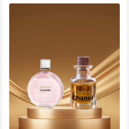
à
د.ت 29,900