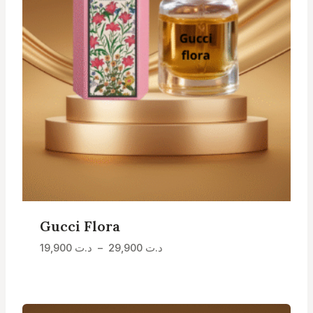
Gucci Flora
Plage
د.ت
29,900
–
د.ت
19,900
de
prix :
د.ت 19,900
à