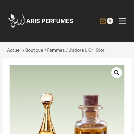
Aller
au
contenu
ARIS PERFUMES
0
Accueil
/
Boutique
/
Femmes
/
J’adore L’Or -Dior