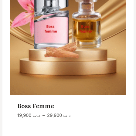
Boss Femme
Plage
د.ت
29,900
–
د.ت
19,900
de
prix :
د.ت 19,900