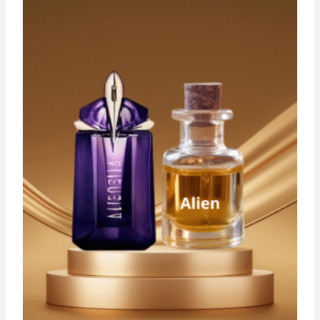
د.ت 29,900