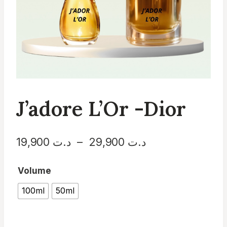
J’adore L’Or -Dior
Plage
د.ت
29,900
–
د.ت
19,900
de
Volume
prix :
100ml
50ml
د.ت 19,900
à