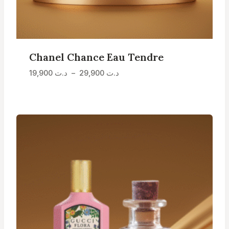
Chanel Chance Eau Tendre
Plage
د.ت
29,900
–
د.ت
19,900
de
prix :
د.ت 19,900
à
د.ت 29,900