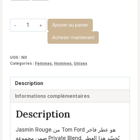
à
د.ت 34,900
quantité
Ajouter au panier
de
Acheter maintenant
Jasmin
Rouge
-
UGS :
ND
Catégories :
Femmes
,
Hommes
,
Unisex
Tom
Ford
Description
Informations complémentaires
Description
Jasmin Rouge من Tom Ford هو عطر فاخر
ضمن مجموعة Private Blend. يُجسّد هذا العطر