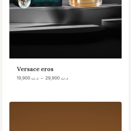
Versace eros
Plage
د.ت
29,900
–
د.ت
19,900
de
prix :
د.ت 19,900
à
د.ت 29,900