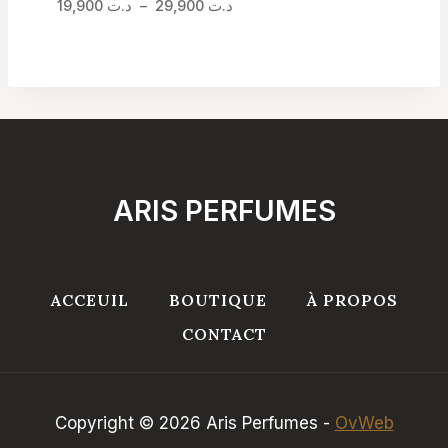
Plage
د.ت
29,900
–
د.ت
19,900
de
prix :
د.ت 19,900
à
د.ت 29,900
ARIS PERFUMES
ACCEUIL
BOUTIQUE
À PROPOS
CONTACT
Copyright © 2026 Aris Perfumes -
OvWeb