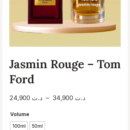
Jasmin Rouge – Tom
Ford
Plage
د.ت
34,900
–
د.ت
24,900
de
Volume
prix :
100ml
50ml
د.ت 24,900