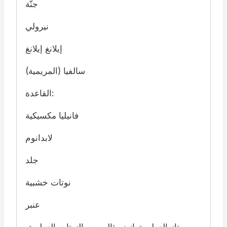
جنَّة
نيرولي
إيلانغ إيلانغ
سالفيا (المريمية)
القاعدة:
فانيليا مكسيكية
لابدانوم
جلد
نوتات خشبية
عنبر
يمتاز العطر بتوازن مثالي بين النوتات العطرية،