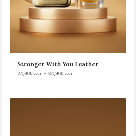
Stronger With You Leather
Plage
د.ت
34,900
–
د.ت
24,900
de
prix :
د.ت 24,900
à
د.ت 34,900