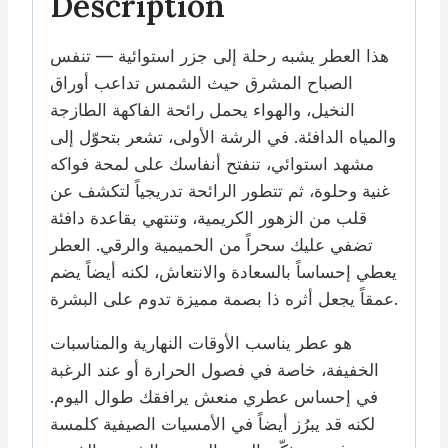
Description
هذا العطر يشبه رحلة إلى جزر استوائية — تنفس
الصباح المشرق حيث الشمس تداعب أوراق
النخيل، والهواء يحمل رائحة الفاكهة الطازجة
والمياه الدافئة. في الرشة الأولى، تشعر بتحوّل إلى
مشهد استوائي، تنفتح أنفاسك على لمحة فواكه
غنية وحلوة، ثم تتطور الرائحة تدريجياً لتكشف عن
قلب من الزهور الكريمية، وتنتهي بقاعدة دافئة
تضفي عليك سحراً من الحميمية والرقي. العطر
يعطي إحساساً بالسعادة والانتعاش، لكنه أيضاً يضم
عمقاً يجعل أثره ذا بصمة مميزة تدوم على البشرة.
هو عطر يناسب الأوقات النهارية والمناسبات
الخفيفة، خاصة في فصول الحرارة أو عند الرغبة
في إحساس عطري منعش يرافقك طوال اليوم.
لكنه قد يبرُز أيضاً في الأمسيات الصيفية كلمسة