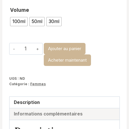
de
Volume
prix :
100ml
50ml
30ml
د.ت 14,900
à
د.ت 29,900
quantité
Ajouter au panier
de
Acheter maintenant
Kayali
banana-
kayali
UGS :
ND
Catégorie :
Femmes
Description
Informations complémentaires