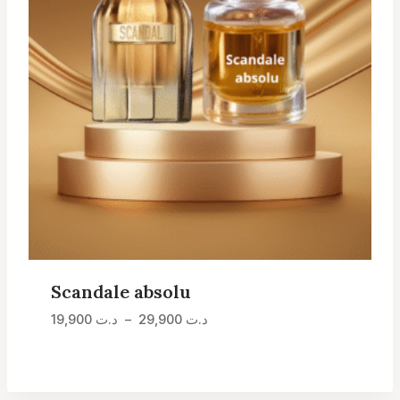
Scandale absolu
Plage
د.ت
29,900
–
د.ت
19,900
de
prix :
د.ت 19,900