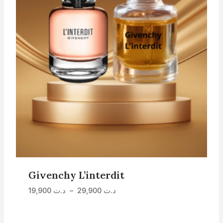
Givenchy L’interdit
Plage
د.ت
29,900
–
د.ت
19,900
de
prix :