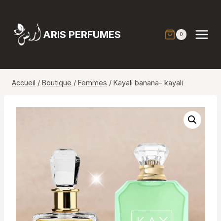
Aller
au
contenu
ARIS PERFUMES
0
Accueil
/
Boutique
/
Femmes
/
Kayali banana- kayali