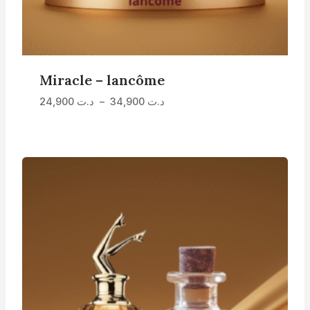
Miracle – lancôme
Plage
د.ت
34,900
–
د.ت
24,900
de
prix :
د.ت 24,900
à
د.ت 34,900