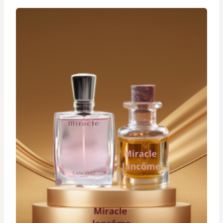
د.ت 19,900
à
د.ت 29,900