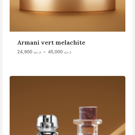
Armani vert melachite
Plage
د.ت
45,000
–
د.ت
24,900
de
prix :
د.ت 24,900
à
د.ت 45,000