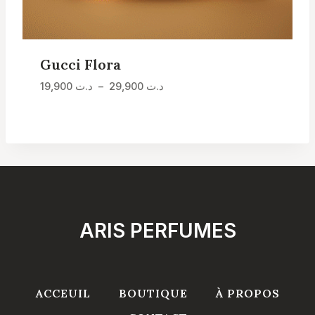
Gucci Flora
Plage
د.ت
29,900
–
د.ت
19,900
de
prix :
د.ت 19,900
à
د.ت 29,900
ARIS PERFUMES
ACCEUIL
BOUTIQUE
À PROPOS