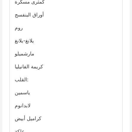
كمثرى مسكّرة
أوراق البنفسج
روم
يلانغ-يلانغ
مارشميلو
كريمة الفانيليا
القلب:
ياسمين
لابدانوم
كراميل أبيض
علكة