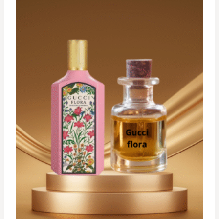
à
د.ت 34,900