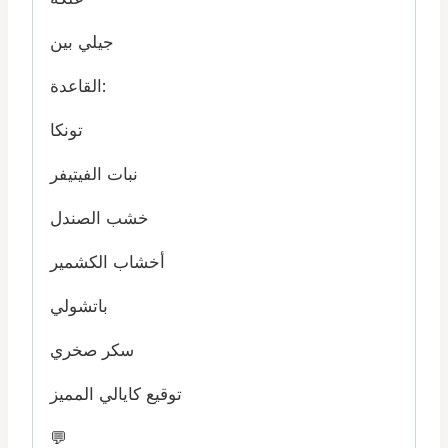
جيلي بين
القاعدة:
تونكا
نبات الفيتيفر
خشب الصندل
أخشاب الكشمير
باتشولي
سكر صخري
توقيع كايالي المميز
💬