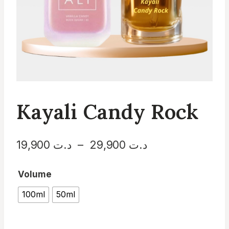
Kayali Candy Rock
Plage
د.ت
29,900
–
د.ت
19,900
de
Volume
prix :
100ml
50ml
د.ت 19,900
à