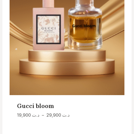
Gucci bloom
Plage
د.ت
29,900
–
د.ت
19,900
de
prix :