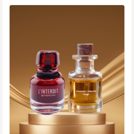
د.ت 19,900
à
د.ت 29,900