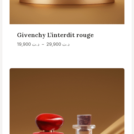
Givenchy L’interdit rouge
Plage
د.ت
29,900
–
د.ت
19,900
de
prix :
د.ت 19,900
à
د.ت 29,900