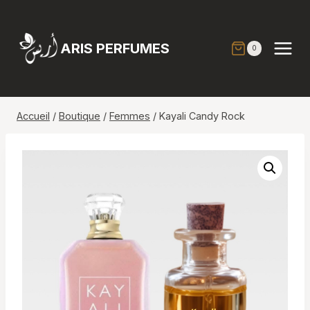
Aller
au
contenu
ARIS PERFUMES
0
Accueil
/
Boutique
/
Femmes
/
Kayali Candy Rock