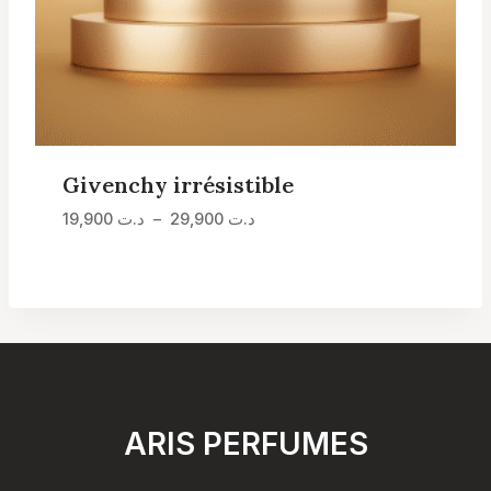
Givenchy irrésistible
Plage
د.ت
29,900
–
د.ت
19,900
de
prix :
د.ت 19,900
à
د.ت 29,900
ARIS PERFUMES