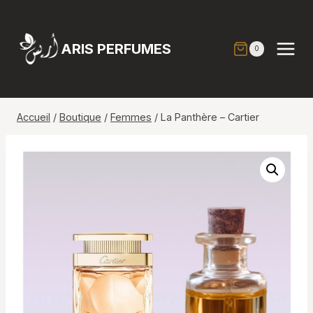
Aller
au
contenu
ARIS PERFUMES
0
Accueil
/
Boutique
/
Femmes
/
La Panthère – Cartier