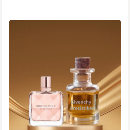
de
prix :
د.ت 19,900
à
د.ت 29,900