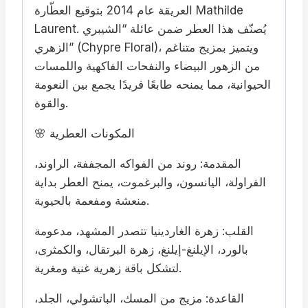
العريقة عام 2014 بتوقيع العطّارة Mathilde
Laurent. يُصنّف هذا العطر ضمن عائلة “الشيبري
الزهري” (Chypre Floral)، ويتميز بمزيج متناغم
من الزهور البيضاء والنفحات الفاكهية واللمسات
الحيوانية، مما يمنحه طابعًا فريدًا يجمع بين النعومة
والقوة.
🌸 المكونات العطرية
المقدمة: روند من الفواكه المجففة، الراوند،
الفراولة، اليانسون، والبرغموت، يمنح العطر بداية
منعشة ومفعمة بالحيوية.
القلب: زهرة الغاردينيا تتصدر المشهد، مدعومة
بالورد، الإيلنغ-إيلنغ، زهرة البرتقال، والكمثرى،
لتشكل باقة زهرية غنية ومغرية.
القاعدة: مزيج من المسك، الباتشولي، الجلد،