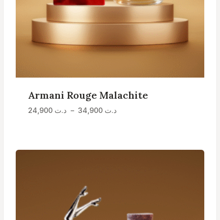
Armani Rouge Malachite
Plage
د.ت
34,900
–
د.ت
24,900
de
prix :
د.ت 24,900
à
د.ت 34,900