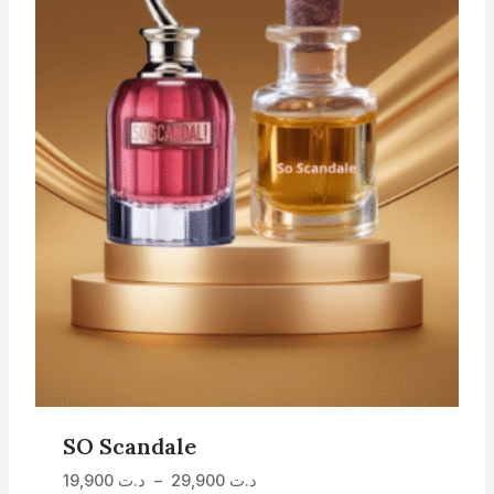
SO Scandale
Plage
د.ت
29,900
–
د.ت
19,900