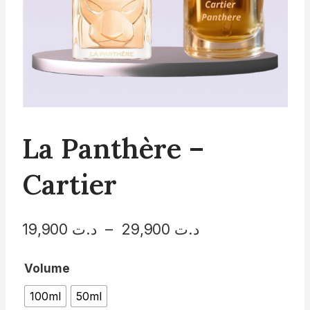
La Panthère –
Cartier
Plage
د.ت
29,900
–
د.ت
19,900
de
Volume
prix :
100ml
50ml
د.ت 19,900