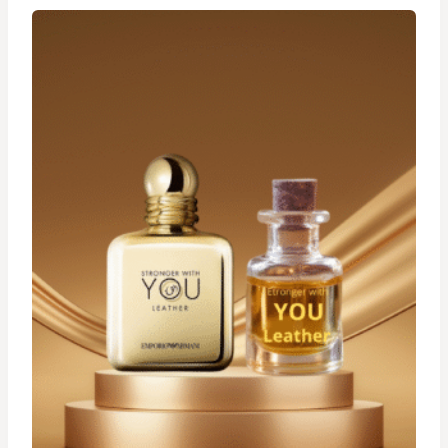
à
د.ت 29,900