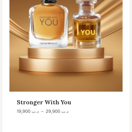
Stronger With You
Plage
د.ت
29,900
–
د.ت
19,900
de
prix :
د.ت 19,900