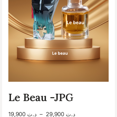
Le Beau -JPG
Plage
د.ت
29,900
–
د.ت
19,900