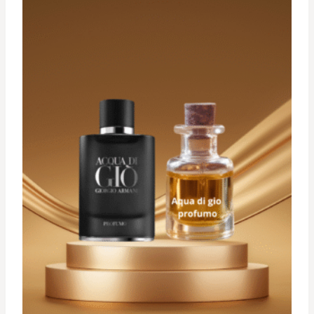
د.ت 34,900