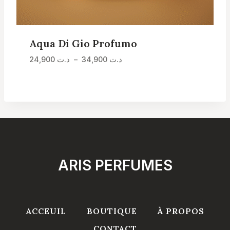
Aqua Di Gio Profumo
Plage
د.ت
34,900
–
د.ت
24,900
de
prix :
د.ت 24,900
à
د.ت 34,900
ARIS PERFUMES
ACCEUIL
BOUTIQUE
À PROPOS
CONTACT