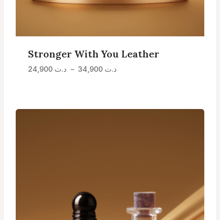
Stronger With You Leather
Plage
د.ت
34,900
–
د.ت
24,900
de
prix :
د.ت 24,900
à
د.ت 34,900