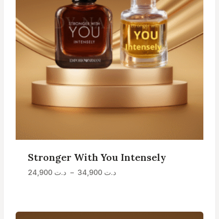
Stronger With You Intensely
Plage
د.ت
34,900
–
د.ت
24,900
de
prix :
د.ت 24,900
à