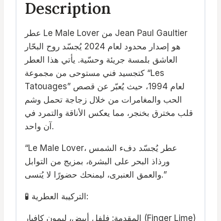
Description
عطر Le Male Lover من Jean Paul Gaultier
هو إصدار محدود لعام 2024 يُجسّد روح البحّار
العاشق بلمسة جريئة وحسّية. يأتي هذا العطر
كتجسيد فني مستوحى من مجموعة “Les
Tatouages” لعام 1994، حيث يُعبّر عن قصص
الحب والمغامرات من خلال زجاجة تحمل وشم
قلب مخترق بخنجر، مما يعكس الأناقة والتمرد في
آن واحد.
“Le Male Lover، عطر يُجسّد دفء الشمس
ورذاذ البحر على البشرة، بمزيج من التوابل
والعمق العنبرى، ليمنحك حضورًا لا يُنسى.”
🧪 التركيبة العطرية:
المقدمة: فلفل أبيض، ليمون كافيار (Finger Lime)