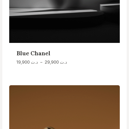
Blue Chanel
Plage
د.ت
29,900
–
د.ت
19,900
de
prix :
د.ت 19,900
à
د.ت 29,900