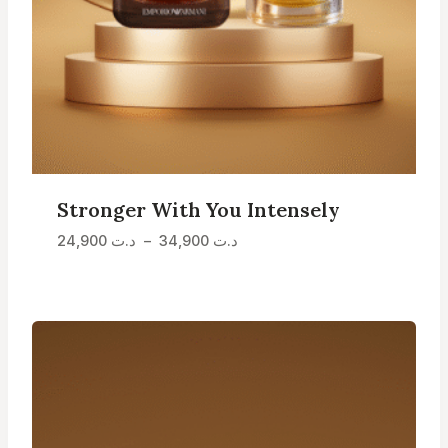
Stronger With You Intensely
Plage
د.ت
34,900
–
د.ت
24,900
de
prix :
د.ت 24,900
à
د.ت 34,900