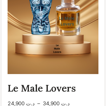
Le Male Lovers
Plage
د.ت
34,900
–
د.ت
24,900