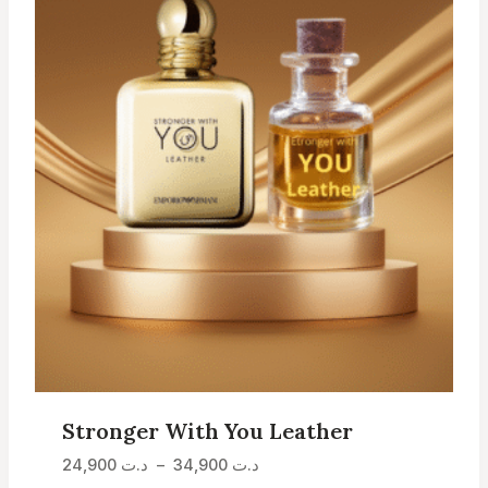
Stronger With You Leather
Plage
د.ت
34,900
–
د.ت
24,900