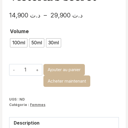
Plage
14,900
د.ت
–
29,900
د.ت
de
Volume
prix :
100ml
50ml
30ml
د.ت 14,900
à
د.ت 29,900
quantité
Ajouter au panier
de
Acheter maintenant
MANGO
TEMPTATION-
Victoria’s
UGS :
ND
Catégorie :
Femmes
secret
Description