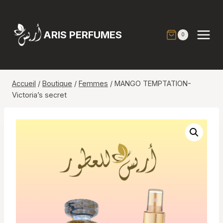
Aller
au
contenu
ARIS PERFUMES
0
Accueil
/
Boutique
/
Femmes
/
MANGO TEMPTATION-
Victoria’s secret