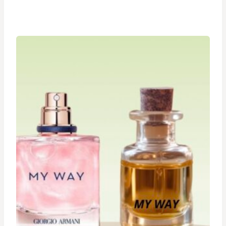
de
prix :
د.ت 19,900
à
د.ت 29,900