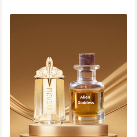
prix :
د.ت 19,900
à
د.ت 29,900