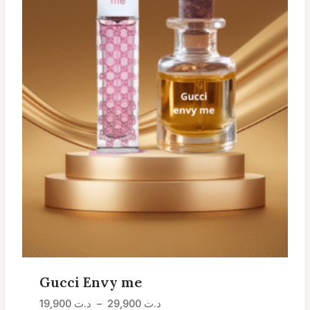
Gucci Envy me
Plage
19,900
د.ت
–
29,900
د.ت