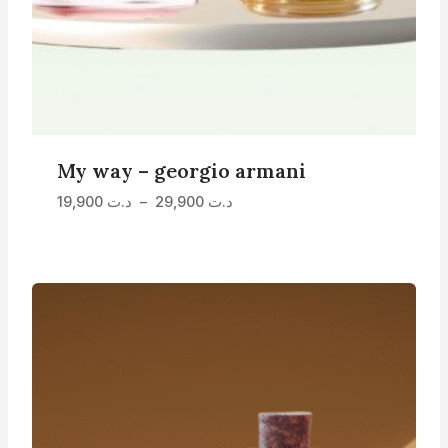
My way – georgio armani
Plage
19,900
د.ت
–
29,900
د.ت
de
prix :
د.ت 19,900
à
د.ت 29,900