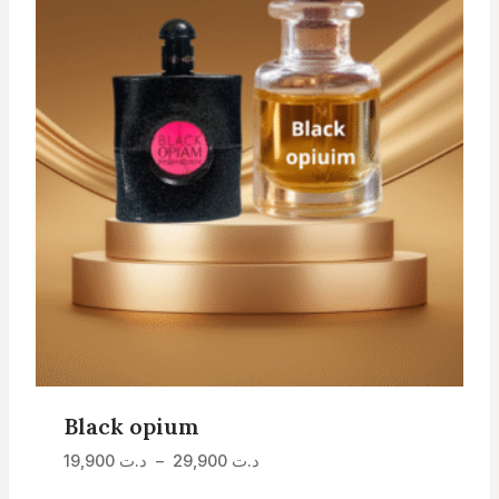
Black opium
Plage
19,900
د.ت
–
29,900
د.ت
de