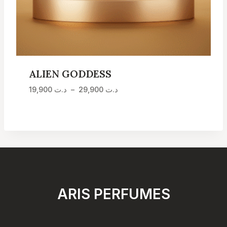
ALIEN GODDESS
Plage
19,900
د.ت
–
29,900
د.ت
de
prix :
د.ت 19,900
à
د.ت 29,900
ARIS PERFUMES