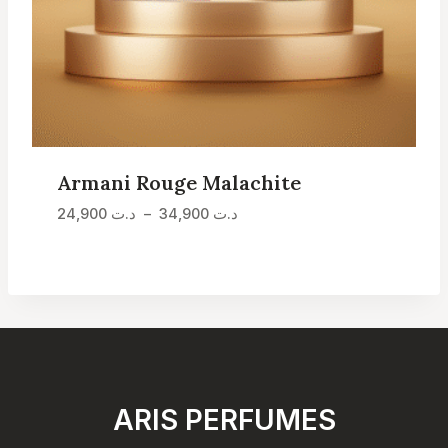
Armani Rouge Malachite
Plage
24,900
د.ت
–
34,900
د.ت
de
prix :
د.ت 24,900
à
د.ت 34,900
ARIS PERFUMES