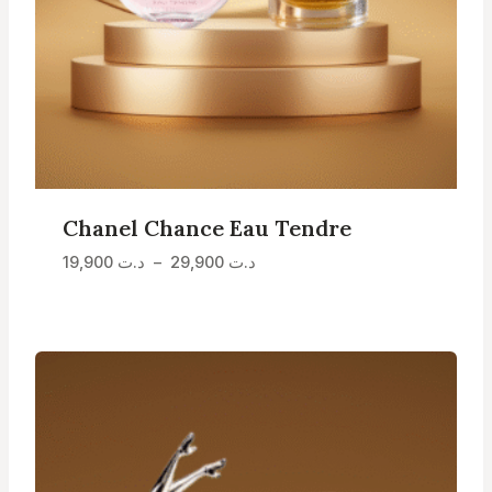
Chanel Chance Eau Tendre
Plage
19,900
د.ت
–
29,900
د.ت
de
prix :
د.ت 19,900
à
د.ت 29,900