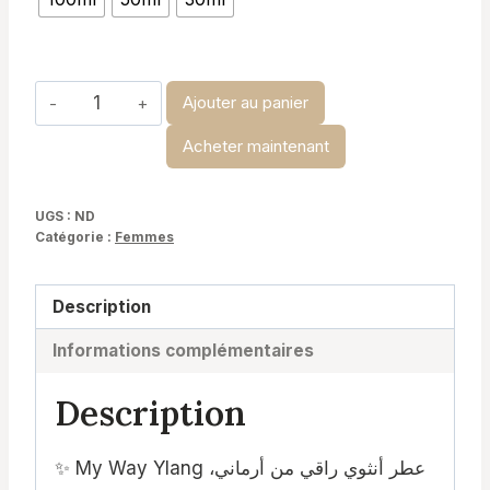
د.ت 14,900
à
د.ت 29,900
quantité
Ajouter au panier
de
Acheter maintenant
My
way
ylang-
UGS :
ND
Catégorie :
Femmes
giorgio
armani
Description
Informations complémentaires
Description
✨ My Way Ylang عطر أنثوي راقي من أرماني،