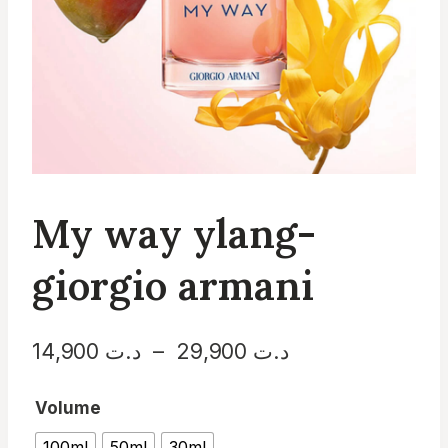
My way ylang-
giorgio armani
Plage
14,900
د.ت
–
29,900
د.ت
de
Volume
prix :
100ml
50ml
30ml