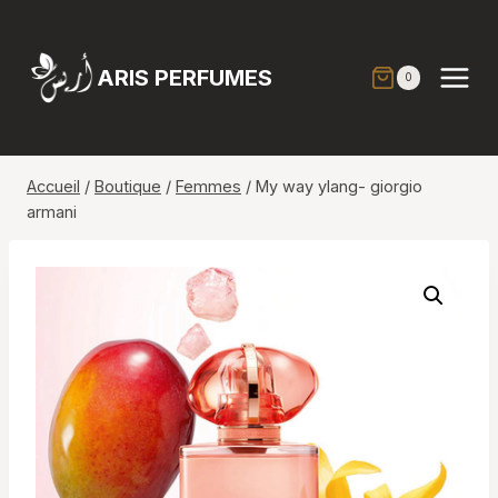
Aller
au
contenu
ARIS PERFUMES
0
Accueil
/
Boutique
/
Femmes
/
My way ylang- giorgio
armani