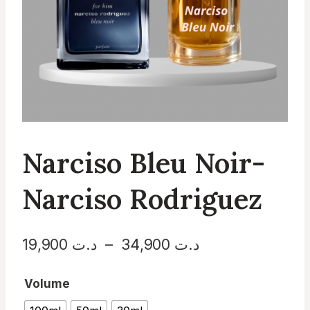
Narciso Bleu Noir-
Narciso Rodriguez
Plage
19,900
د.ت
–
34,900
د.ت
de
Volume
prix :