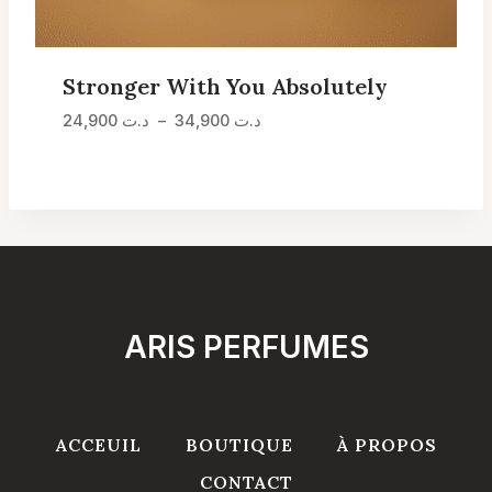
Stronger With You Absolutely
Plage
24,900
د.ت
–
34,900
د.ت
de
prix :
د.ت 24,900
à
د.ت 34,900
ARIS PERFUMES
ACCEUIL
BOUTIQUE
À PROPOS
CONTACT