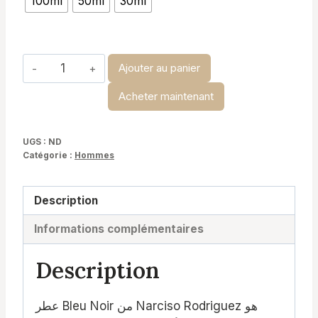
100ml
50ml
30ml
د.ت 19,900
à
د.ت 34,900
quantité
Ajouter au panier
de
Acheter maintenant
Narciso
Bleu
Noir-
UGS :
ND
Catégorie :
Hommes
Narciso
Rodriguez
Description
Informations complémentaires
Description
عطر Bleu Noir من Narciso Rodriguez هو