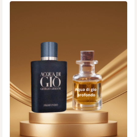
à
د.ت 34,900