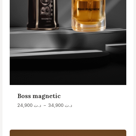
Boss magnetic
Plage
24,900
د.ت
–
34,900
د.ت
de
prix :
د.ت 24,900
à