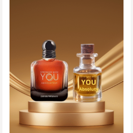
د.ت 34,900