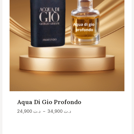
Aqua Di Gio Profondo
Plage
24,900
د.ت
–
34,900
د.ت
de
prix :
د.ت 24,900