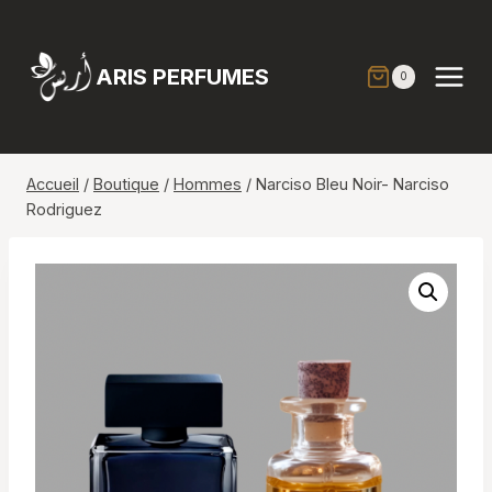
Aller
au
contenu
ARIS PERFUMES
0
Accueil
/
Boutique
/
Hommes
/
Narciso Bleu Noir- Narciso
Rodriguez