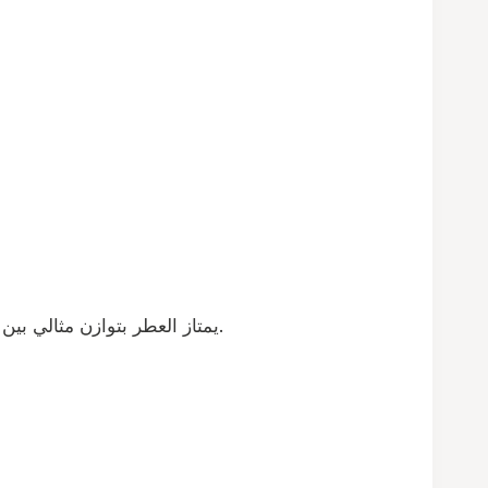
يمتاز العطر بتوازن مثالي بين النوتات العطرية، حيث تبدأ الرائحة بنفحات عطرية منعشة، ثم تنتقل إلى قلب غني ودسم، وتنتهي بقاعدة دافئة ومريحة.