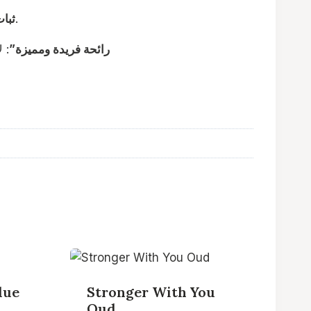
: أشار مستخدمون إلى أن العطر يدوم طويلاً ويترك أثراً واضحاً، مما يجعله مثالياً للمناسبات الخاصة.
“ثبا
“رائحة فريدة ومميزة”
: 
lue
Stronger With You
Oud