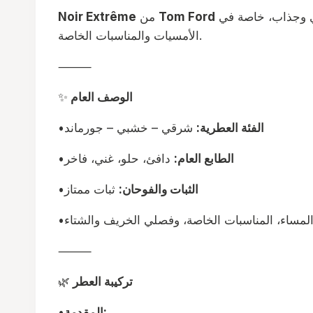
هو عطر شرقي خشبي فاخر، يُجسّد الأناقة والجرأة في آنٍ واحد. يُعتبر خيارًا مثاليًا للرجل الذي يسعى لترك انطباع قوي وجذاب، خاصة في
Tom Ford
من
Noir Extrême
الأمسيات والمناسبات الخاصة.
⸻
الوصف العام
✨
الفئة العطرية:
شرقي – خشبي – جورماند
•
الطابع العام:
دافئ، حلو، غني، فاخر
•
الثبات والفوحان:
ثبات ممتاز
•
لمساء، المناسبات الخاصة، وفصلي الخريف والشتاء
•
⸻
تركيبة العطر
🌿
المقدمة:
•