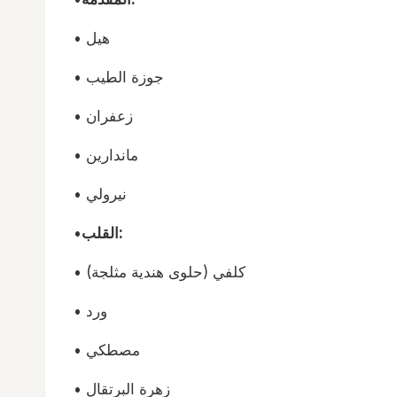
• هيل
• جوزة الطيب
• زعفران
• ماندارين
• نيرولي
القلب:
•
• كلفي (حلوى هندية مثلجة)
• ورد
• مصطكي
• زهرة البرتقال