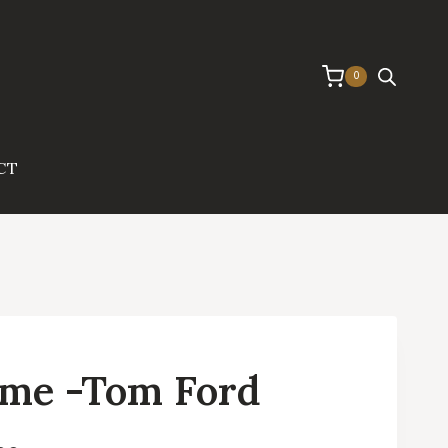
0
CT
ême -Tom Ford