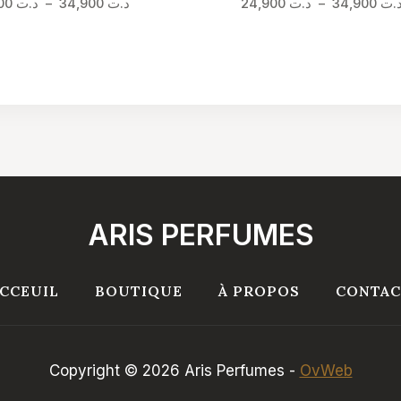
Plage
.ت
34,900
–
د.ت
24,900
د.ت
34,900
–
د.ت
24,900
de
prix :
د.ت 24,900
à
د.ت 34,900
ARIS PERFUMES
CCEUIL
BOUTIQUE
À PROPOS
CONTAC
Copyright © 2026 Aris Perfumes -
OvWeb