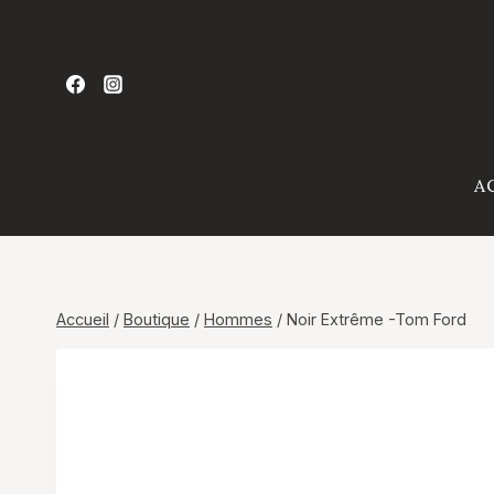
Aller
au
contenu
A
Accueil
/
Boutique
/
Hommes
/
Noir Extrême -Tom Ford