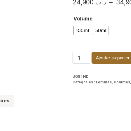
–
د.ت
24,900
Volume
100ml
50ml
quantité
Ajouter au panier
de
Noir
UGS :
ND
Extrême
Catégories :
Femmes
,
Hommes
-
Tom
ires
Ford