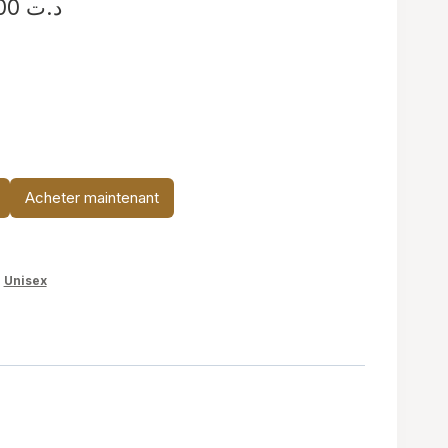
Plage
د.ت
34,900
de
prix :
د.ت 24,900
à
د.ت 34,900
Acheter maintenant
,
Unisex