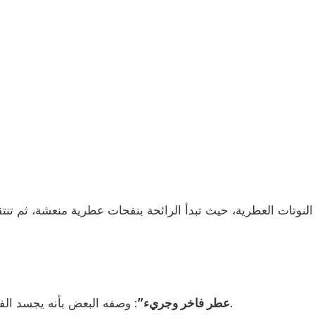
: وصفه البعض بأنه يجسد الفخامة والجرأة في آن واحد، مع تركيبة عطرية متقنة.
“عطر فاخر وجريء”