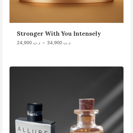
Stronger With You Intensely
Plage
د.ت
34,900
–
د.ت
24,900
de
prix :
د.ت 24,900
à
د.ت 34,900