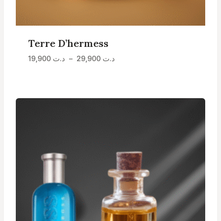
Terre D’hermess
Plage
د.ت
29,900
–
د.ت
19,900
de
prix :
د.ت 19,900
à
د.ت 29,900