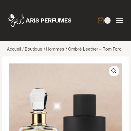
Aller
au
contenu
ARIS PERFUMES
0
Accueil
/
Boutique
/
Hommes
/
Ombré Leather – Tom Ford