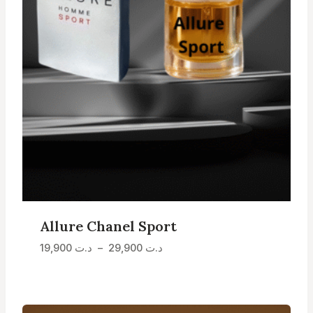
Allure Chanel Sport
Plage
د.ت
29,900
–
د.ت
19,900
de
prix :
د.ت 19,900
à