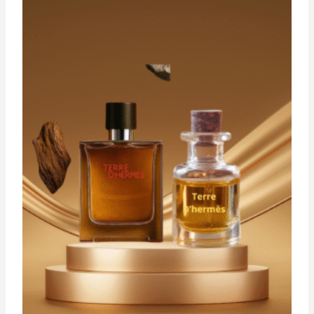
د.ت 29,900