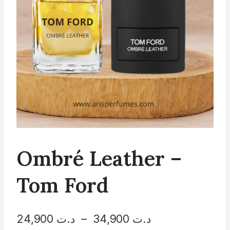
Ombré Leather –
Tom Ford
Plage
د.ت
34,900
–
د.ت
24,900