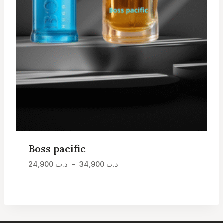
Boss pacific
Plage
د.ت
34,900
–
د.ت
24,900
de
prix :
د.ت 24,900
à
د.ت 34,900