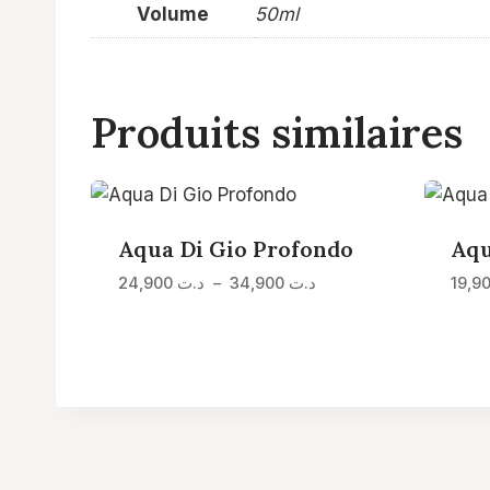
Volume
50ml
Produits similaires
Aqua Di Gio Profondo
Aqu
Plage
د.ت
34,900
–
د.ت
24,900
de
prix :
د.ت 24,900
à
د.ت 34,900