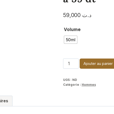
د.ت
59,000
Volume
50ml
quantité
Ajouter au panier
de
Pack
UGS :
ND
promo
Catégorie :
Hommes
:
3
ires
parfum
50