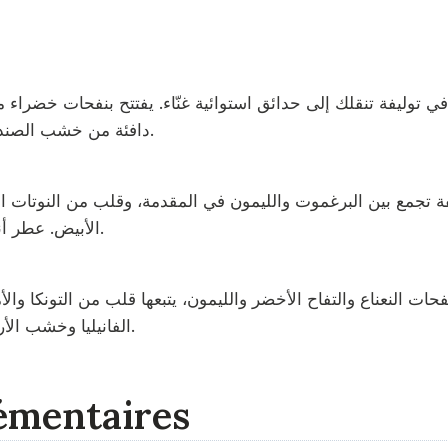
ml
à
59
dt
 توليفة تنقلك إلى حدائق استوائية غنّاء. يفتتح بنفحات خضراء 
دافئة من خشب الصندل وحبوب التونكا، ما يجعله مثالياً لأيام الربيع والصيف.
ظيفة تجمع بين البرغموت والليمون في المقدمة، وقلب من النوتات
الأبيض. عطر أنيق ومنعش يناسب الاستعمال اليومي والأجواء الحارة.
ات النعناع والتفاح الأخضر والليمون، يتبعها قلب من التونكا وا
الفانيليا وخشب الأرز والفيتيفر، ليمنح حضوراً مميزاً يدوم لساعات طويلة.
émentaires