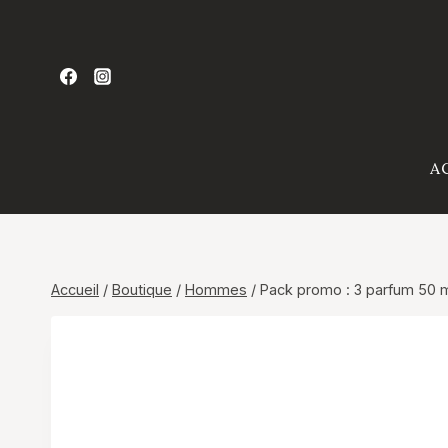
Aller
au
contenu
A
Accueil
/
Boutique
/
Hommes
/
Pack promo : 3 parfum 50 m