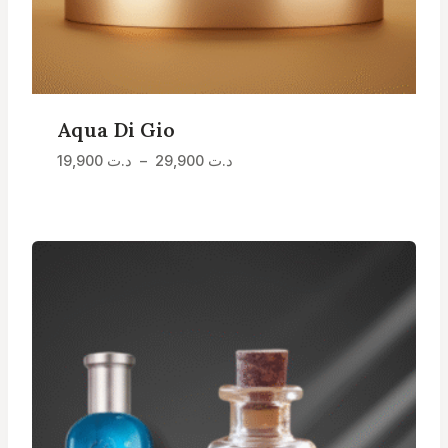
Aqua Di Gio
Plage
د.ت
29,900
–
د.ت
19,900
de
prix :
د.ت 19,900
à
د.ت 29,900