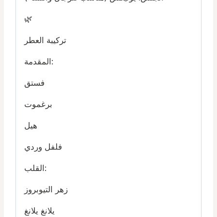
🌿
تركيبة العطر
المقدمة:
فستق
برغموت
هيل
فلفل وردي
القلب:
زهر التيوبروز
يلانغ يلانغ