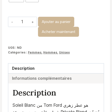
à
د.ت 34,900
quantité
Ajouter au panier
de
Acheter maintenant
Soleil
Blanc-
Tom
UGS :
ND
Catégories :
Femmes
,
Hommes
,
Unisex
Ford
Description
Informations complémentaires
Description
Soleil Blanc من Tom Ford هو عطر زهري