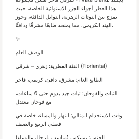
شرقي فاخر ضمن مجموعة Private Blend. يُجسّد
هذا العطر أجواء الجزر الاستوائية الخاصة، حيث
يمزج بين النوتات الزهرية، التوابل الدافئة، وجوز
الهند الكريمي، مما يمنحه طابعًا مشرقًا ودافئًا.
✨
الوصف العام
الفئة العطرية: زهري – شرقي (Floriental)
الطابع العام: مشرق، دافئ، كريمي، فاخر
الثبات والفوحان: ثبات جيد يدوم حتى 6 ساعات،
مع فوحان معتدل
وقت الاستخدام المثالي: النهار والمساء، خاصة في
فصلي الربيع والصيف
الجنس: يونيكس (مناسب للرجال والنساء)