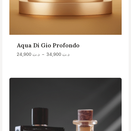
Aqua Di Gio Profondo
Plage
د.ت
34,900
–
د.ت
24,900
de
prix :
د.ت 24,900
à
د.ت 34,900