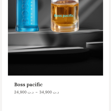
Boss pacific
Plage
د.ت
34,900
–
د.ت
24,900
de
prix :
د.ت 24,900