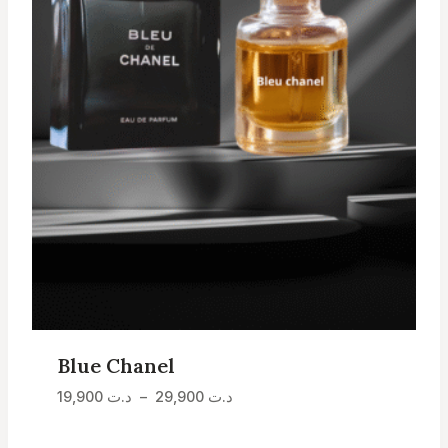
Blue Chanel
Plage
د.ت
29,900
–
د.ت
19,900
de
prix :