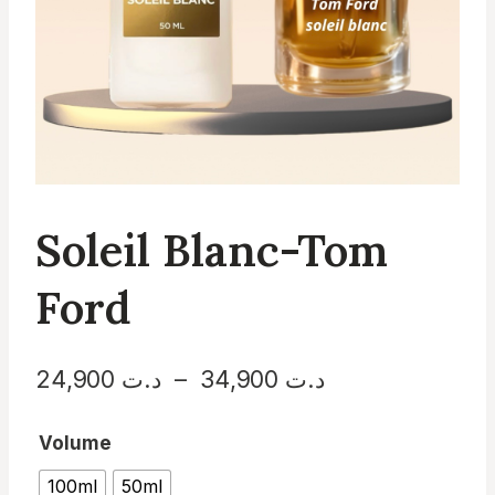
Soleil Blanc-Tom
Ford
Plage
د.ت
34,900
–
د.ت
24,900
de
Volume
prix :
100ml
50ml
د.ت 24,900