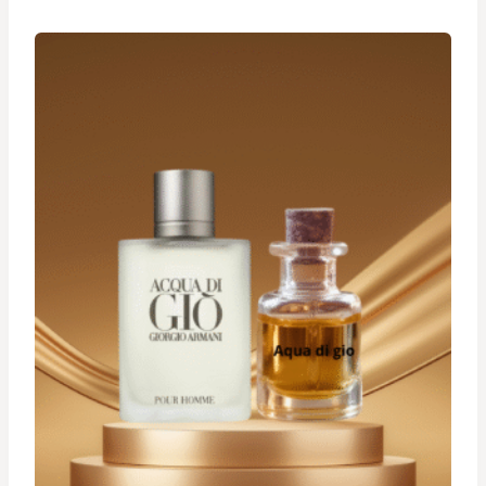
د.ت 19,900
à
د.ت 29,900