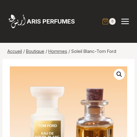
Aller
au
contenu
ARIS PERFUMES
0
Accueil
/
Boutique
/
Hommes
/
Soleil Blanc-Tom Ford