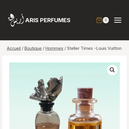
Aller
au
contenu
ARIS PERFUMES
0
Accueil
/
Boutique
/
Hommes
/
Steller Times -Louis Vuitton