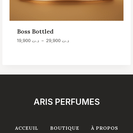
Boss Bottled
Plage
19,900
د.ت
–
29,900
د.ت
de
prix :
د.ت 19,900
à
د.ت 29,900
ARIS PERFUMES
ACCEUIL
BOUTIQUE
À PROPOS