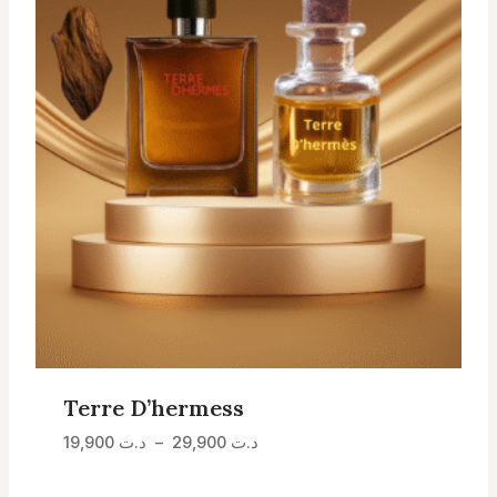
Terre D’hermess
Plage
19,900
د.ت
–
29,900
د.ت
de
prix :