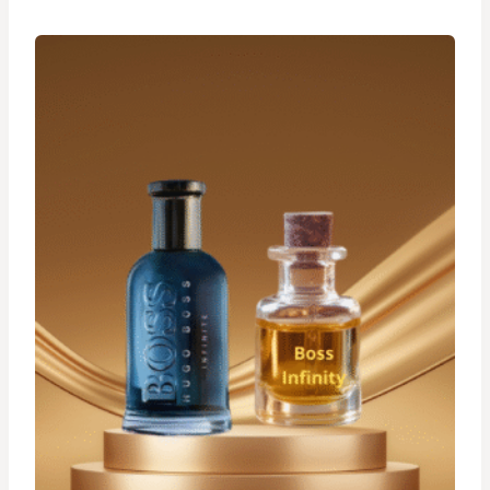
د.ت 19,900
à
د.ت 29,900