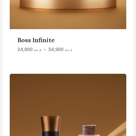
Boss Infinite
Plage
24,900
د.ت
–
34,900
د.ت
de
prix :
د.ت 24,900
à
د.ت 34,900