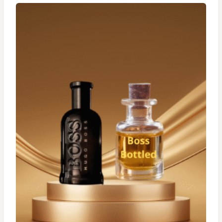
à
د.ت 34,900