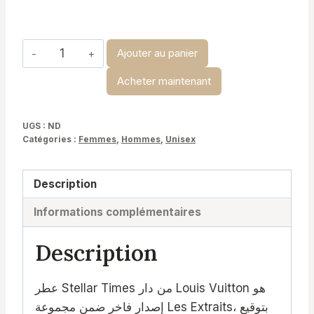
à
د.ت 34,900
quantité
Ajouter au panier
de
Acheter maintenant
Steller
Times
-
UGS :
ND
Catégories :
Femmes
,
Hommes
,
Unisex
Louis
Vuitton
Description
Informations complémentaires
Description
عطر Stellar Times من دار Louis Vuitton هو
إصدار فاخر ضمن مجموعة Les Extraits، بتوقيع