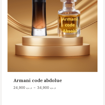
Armani code abdolue
Plage
24,900
د.ت
–
34,900
د.ت
de
prix :
د.ت 24,900