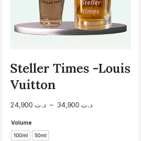
Steller Times -Louis
Vuitton
Plage
24,900
د.ت
–
34,900
د.ت
de
Volume
prix :
100ml
50ml
د.ت 24,900