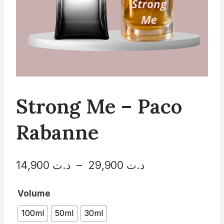
Strong Me – Paco
Rabanne
Plage
د.ت
29,900
–
د.ت
14,900
de
Volume
prix :
100ml
50ml
30ml
د.ت 14,900