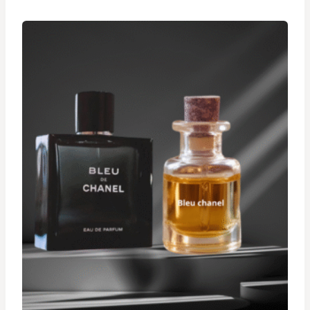
د.ت 19,900
à
د.ت 29,900