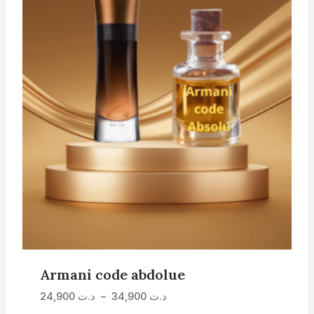
Armani code abdolue
Plage
د.ت
34,900
–
د.ت
24,900
de