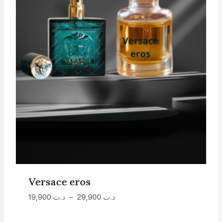
Versace eros
Plage
د.ت
29,900
–
د.ت
19,900
de
prix :