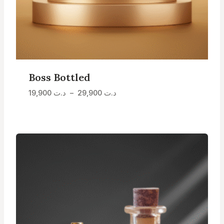
Boss Bottled
Plage
د.ت
29,900
–
د.ت
19,900
de
prix :
د.ت 19,900
à
د.ت 29,900