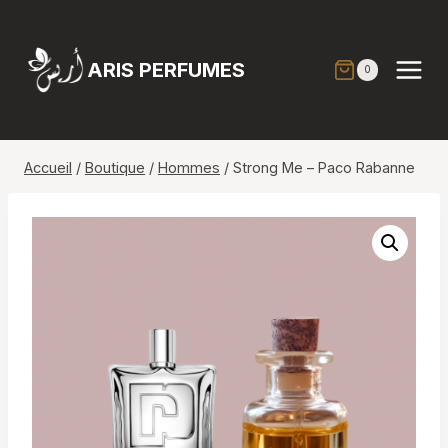
Aller
au
contenu
ARIS PERFUMES
0
Accueil
/
Boutique
/
Hommes
/
Strong Me – Paco Rabanne