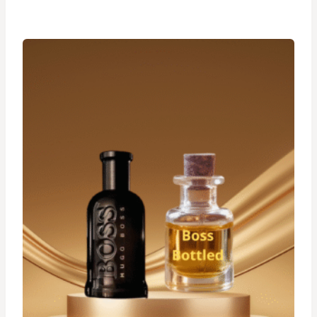
prix :
د.ت 24,900
à
د.ت 34,900