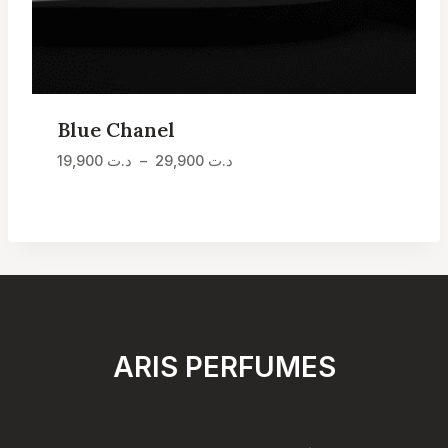
Blue Chanel
Plage
د.ت
29,900
–
د.ت
19,900
de
prix :
د.ت 19,900
à
د.ت 29,900
ARIS PERFUMES