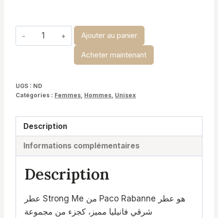
à
د.ت 29,900
quantité
Ajouter au panier
de
Acheter maintenant
Strong
Me
-
UGS :
ND
Catégories :
Femmes
,
Hommes
,
Unisex
Paco
Rabanne
Description
Informations complémentaires
Description
عطر Strong Me من Paco Rabanne هو عطر
شرقي فانيليا مميز، كجزء من مجموعة