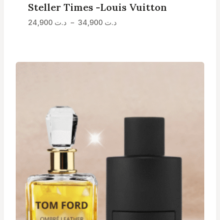
Steller Times -Louis Vuitton
Plage
24,900
د.ت
–
34,900
د.ت
de
prix :
د.ت 24,900
à
د.ت 34,900