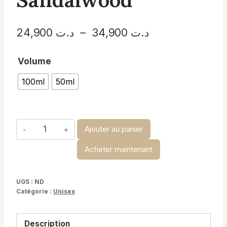
Plage
24,900
د.ت
–
34,900
د.ت
de
Volume
prix :
100ml
50ml
د.ت 24,900
à
د.ت 34,900
quantité
Ajouter au panier
de
Acheter maintenant
Stronger
With
You
UGS :
ND
Catégorie :
Unisex
Sandalwood
Description