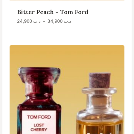
Bitter Peach – Tom Ford
Plage
24,900
د.ت
–
34,900
د.ت
de
prix :
د.ت 24,900
à
د.ت 34,900