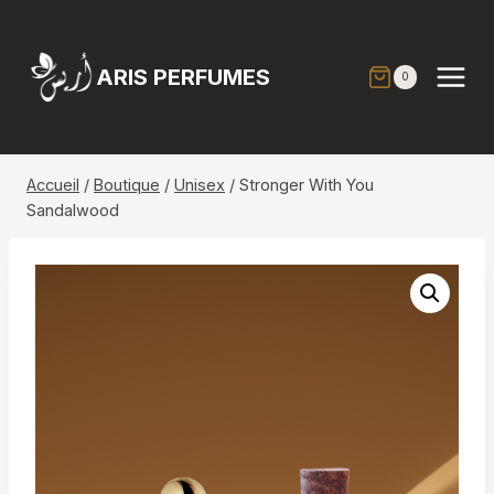
Aller
au
contenu
ARIS PERFUMES
0
Accueil
/
Boutique
/
Unisex
/
Stronger With You
Sandalwood