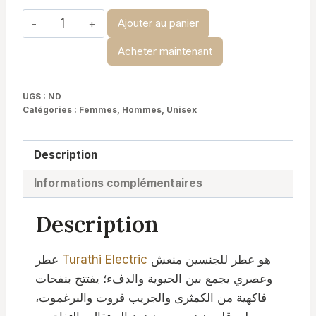
د.ت 35,000
quantité
Ajouter au panier
de
Acheter maintenant
Turathi
electric-
تراثي-
UGS :
ND
Catégories :
Femmes
,
Hommes
,
Unisex
AFNAN
Description
Informations complémentaires
Description
عطر
Turathi Electric
هو عطر للجنسين منعش
وعصري يجمع بين الحيوية والدفء؛ يفتتح بنفحات
فاكهية من الكمثرى والجريب فروت والبرغموت،