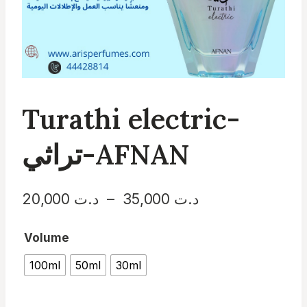
Turathi electric-
تراثي-AFNAN
Plage
20,000
د.ت
–
35,000
د.ت
de
Volume
prix :
100ml
50ml
30ml
د.ت 20,000
à