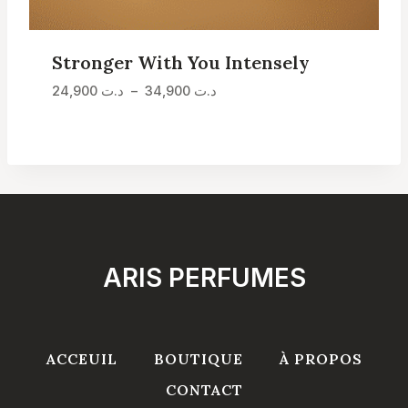
Stronger With You Intensely
Plage
24,900
د.ت
–
34,900
د.ت
de
prix :
د.ت 24,900
à
د.ت 34,900
ARIS PERFUMES
ACCEUIL
BOUTIQUE
À PROPOS
CONTACT