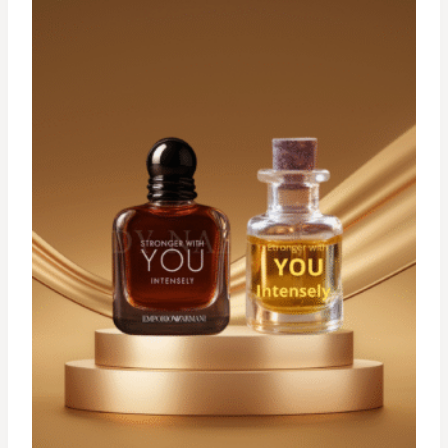
د.ت 34,900