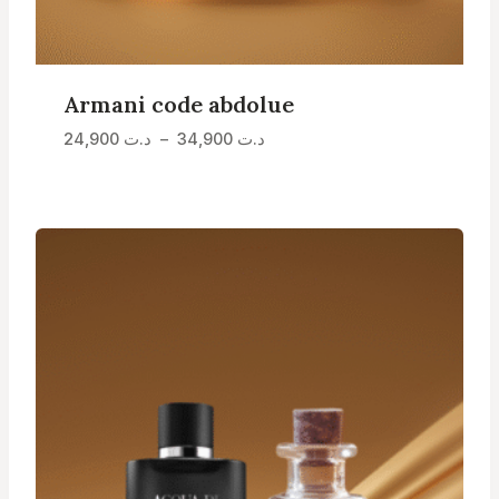
Armani code abdolue
Plage
24,900
د.ت
–
34,900
د.ت
de
prix :
د.ت 24,900
à
د.ت 34,900