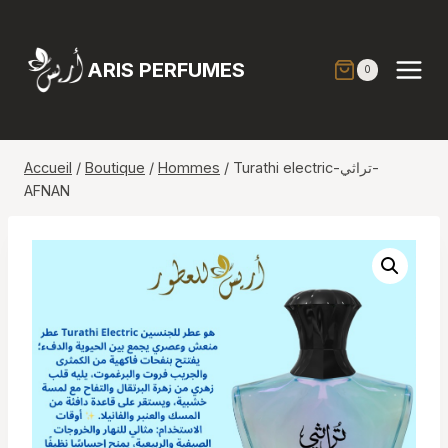
Aller
au
contenu
ARIS PERFUMES
0
Accueil
/
Boutique
/
Hommes
/
Turathi electric-تراثي-
AFNAN