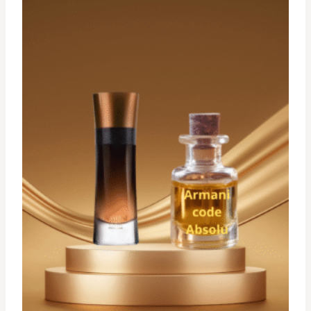
à
د.ت 29,900