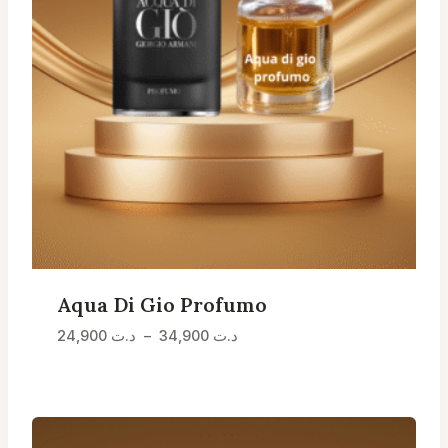
Aqua Di Gio Profumo
Plage
24,900
د.ت
–
34,900
د.ت
de
prix :
د.ت 24,900
à