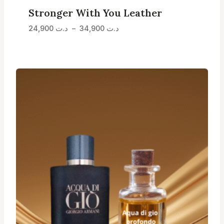
Stronger With You Leather
Plage
24,900
د.ت
–
34,900
د.ت
de
prix :
د.ت 24,900
à
د.ت 34,900