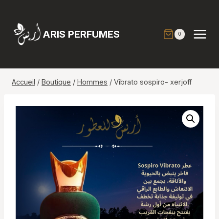
Aller
au
contenu
ARIS PERFUMES
0
Accueil
/
Boutique
/
Hommes
/
Vibrato sospiro- xerjoff