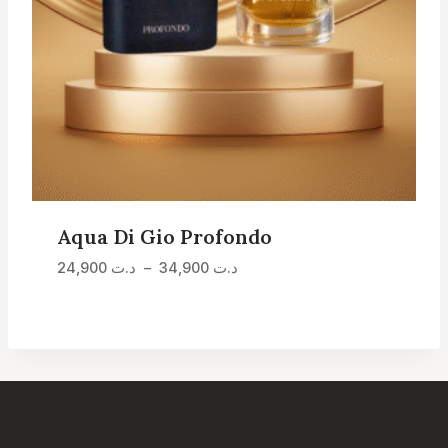
Aqua Di Gio Profondo
Plage
24,900
د.ت
–
34,900
د.ت
de
prix :
د.ت 24,900
à
د.ت 34,900