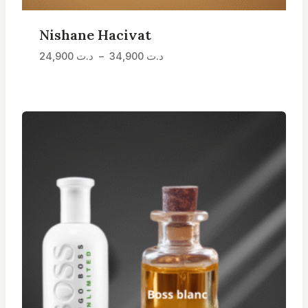
Nishane Hacivat
Plage
24,900
د.ت
–
34,900
د.ت
de
prix :
د.ت 24,900
à
د.ت 34,900