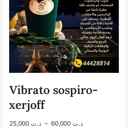
Vibrato sospiro-
xerjoff
Plage
25,000
د.ت
–
60,000
د.ت