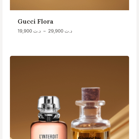
Gucci Flora
Plage
د.ت
29,900
–
د.ت
19,900
de
prix :
د.ت 19,900
à
د.ت 29,900