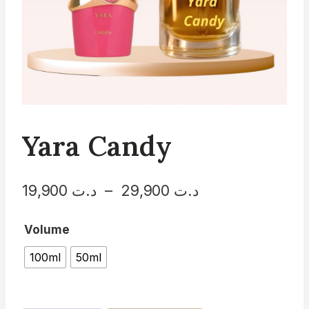
Yara Candy
Plage
د.ت
29,900
–
د.ت
19,900
de
Volume
prix :
100ml
50ml
د.ت 19,900
à
د.ت 29,900