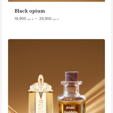
Black opium
Plage
د.ت
29,900
–
د.ت
19,900
de
prix :
د.ت 19,900
à
د.ت 29,900