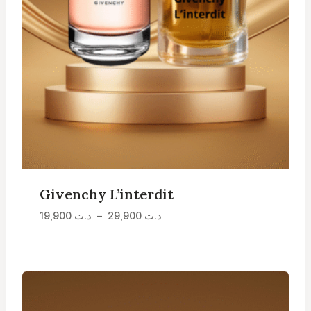
Givenchy L’interdit
Plage
د.ت
29,900
–
د.ت
19,900
de
prix :
د.ت 19,900
à
د.ت 29,900