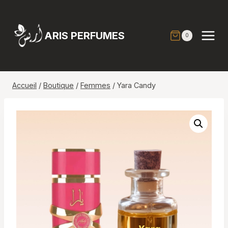
Aller
au
contenu
ARIS PERFUMES
0
Accueil
/
Boutique
/
Femmes
/
Yara Candy