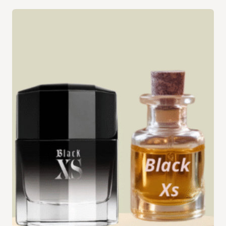
د.ت 19,900
à
د.ت 34,900