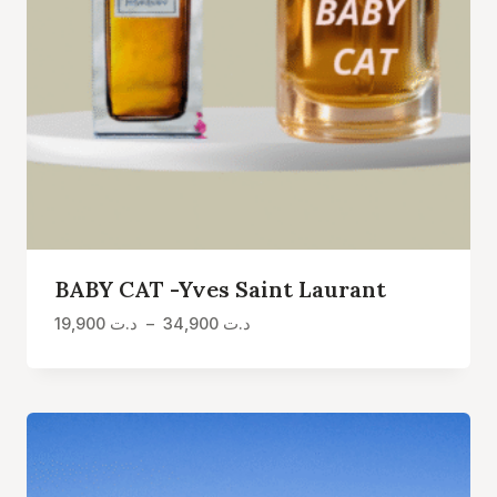
BABY CAT -Yves Saint Laurant
Plage
19,900
د.ت
–
34,900
د.ت
de
prix :
د.ت 19,900
à
د.ت 34,900