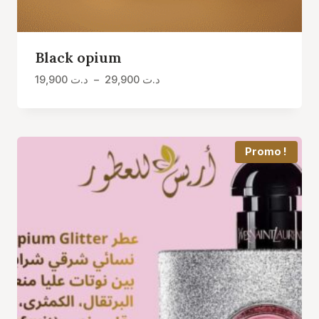
Black opium
Plage
19,900
د.ت
–
29,900
د.ت
de
prix :
د.ت 19,900
à
Promo !
د.ت 29,900