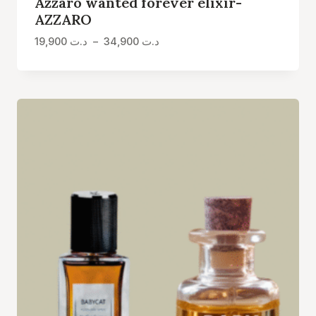
Azzaro wanted forever elixir-
AZZARO
Plage
19,900
د.ت
–
34,900
د.ت
de
prix :
د.ت 19,900
à
د.ت 34,900