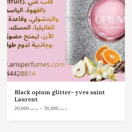
Black opium glitter- yves saint
Laurent
Plage
20,000
د.ت
–
35,000
د.ت
de
prix :
د.ت 20,000