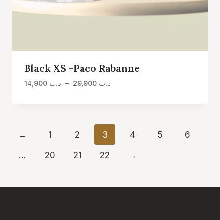
Black XS -Paco Rabanne
Plage
14,900
د.ت
–
29,900
د.ت
de
prix :
د.ت 14,900
à
←
1
2
3
4
5
6
د.ت 29,900
…
20
21
22
→