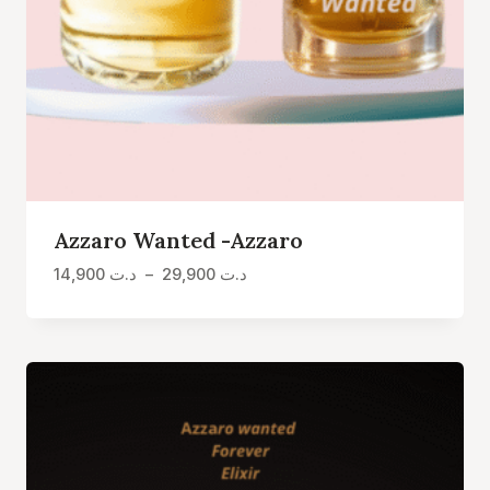
Azzaro Wanted -Azzaro
Plage
14,900
د.ت
–
29,900
د.ت
de
prix :
د.ت 14,900
à
د.ت 29,900