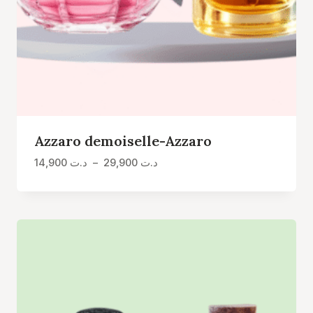
Azzaro demoiselle-Azzaro
Plage
14,900
د.ت
–
29,900
د.ت
de
prix :
د.ت 14,900
à
د.ت 29,900