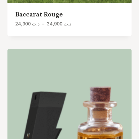
Baccarat Rouge
Plage
24,900
د.ت
–
34,900
د.ت
de
prix :
د.ت 24,900
à
د.ت 34,900