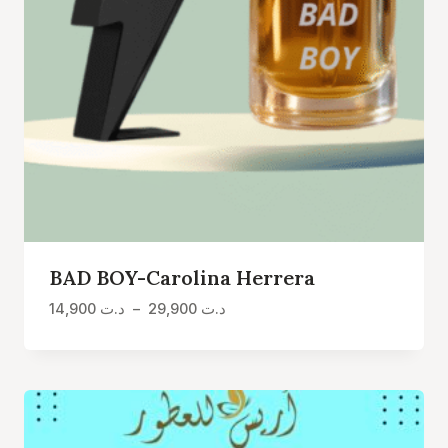
BAD BOY-Carolina Herrera
Plage
14,900
د.ت
–
29,900
د.ت
de
prix :
د.ت 14,900
à
د.ت 29,900