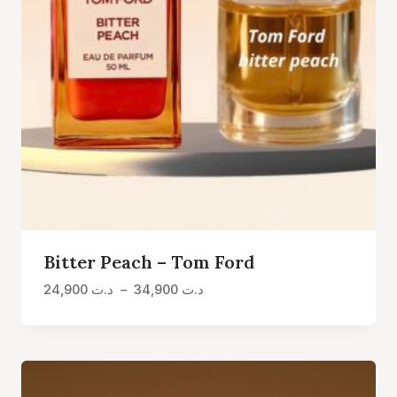
Bitter Peach – Tom Ford
Plage
24,900
د.ت
–
34,900
د.ت
de
prix :
د.ت 24,900
à
د.ت 34,900