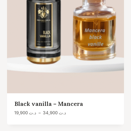
Black vanilla – Mancera
Plage
19,900
د.ت
–
34,900
د.ت
de
prix :