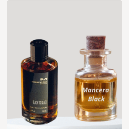
à
د.ت 35,000