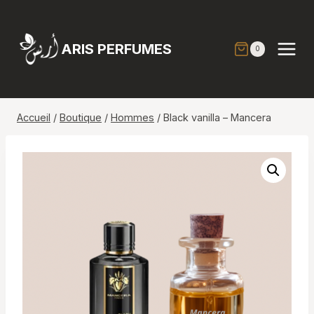
Aller
au
contenu
ARIS PERFUMES
0
Accueil
/
Boutique
/
Hommes
/
Black vanilla – Mancera