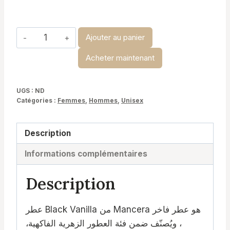
à
د.ت 34,900
quantité
Ajouter au panier
de
Acheter maintenant
Black
vanilla
-
UGS :
ND
Catégories :
Femmes
,
Hommes
,
Unisex
Mancera
Description
Informations complémentaires
Description
عطر Black Vanilla من Mancera هو عطر فاخر
، ويُصنّف ضمن فئة العطور الزهرية الفاكهية،