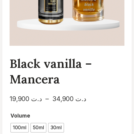
Black vanilla –
Mancera
Plage
د.ت
34,900
–
د.ت
19,900
de
Volume
prix :
100ml
50ml
30ml
د.ت 19,900