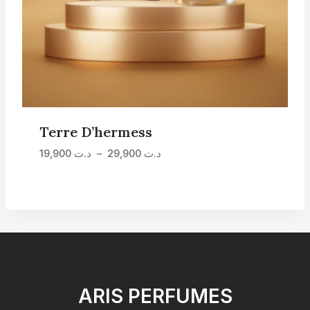
Terre D’hermess
Plage
د.ت
29,900
–
د.ت
19,900
de
prix :
د.ت 19,900
à
د.ت 29,900
ARIS PERFUMES