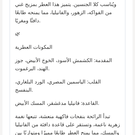
ويُناسب كلا الجنسين. يتميز هذا العطر بمزيج غني
من الفواكه، الزهور، والفانيليا، مما يمنحه طابعًا
دافئًا ومغريًا.
🌿
المكونات العطرية
المقدمة: الكشمش الأسود، الخوخ الأبيض، جوز
الهند، البرغموت.
القلب: الياسمين المصري، الورد البلغاري،
البنفسج.
القاعدة: فانيليا مدغشقر، المسك الأبيض.
تبدأ الرائحة بنفحات فاكهية منعشة، تتبعها نغمة
زهرية ناعمة، وتستقر على قاعدة دافئة من الفانيليا
والمسك، مما يمنح العطر طابعًا مميزًا ومتوازنًا بين