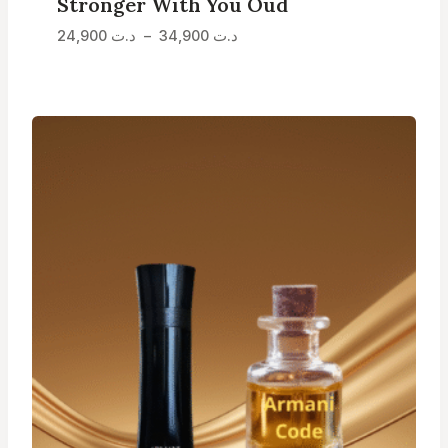
Stronger With You Oud
Plage
د.ت
34,900
–
د.ت
24,900
de
prix :
د.ت 24,900
à
د.ت 34,900