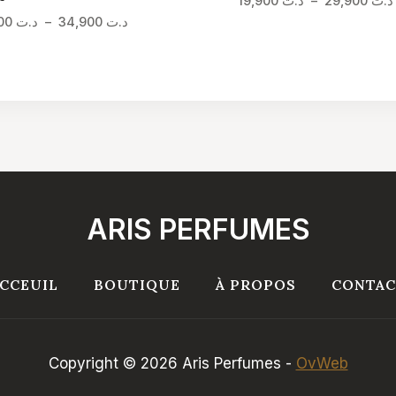
19,900
د.ت
–
29,900
د.ت
Plage
24,900
د.ت
–
34,900
د.ت
de
prix :
د.ت 24,900
à
د.ت 34,900
ARIS PERFUMES
CCEUIL
BOUTIQUE
À PROPOS
CONTAC
Copyright © 2026 Aris Perfumes -
OvWeb