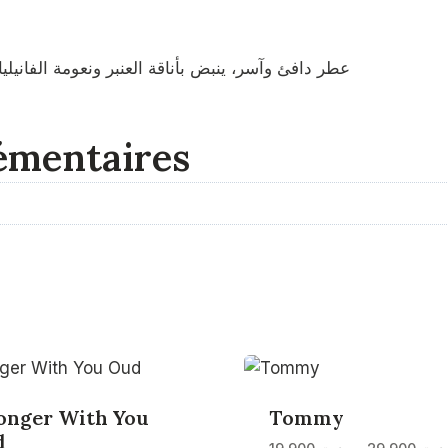
عطر دافئ وآسر، ينبض بأناقة العنبر ونعومة الفانيلي
émentaires
onger With You
Tommy
d