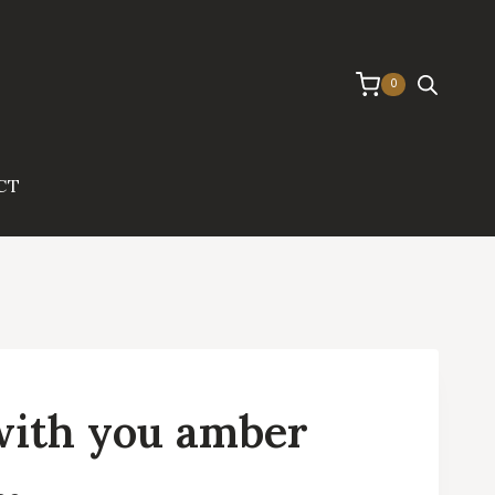
0
CT
with you amber