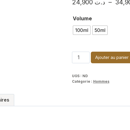
24,900
د.ت
–
Volume
100ml
50ml
quantité
Ajouter au panier
de
Stronger
UGS :
ND
with
Catégorie :
Hommes
you
amber
ires