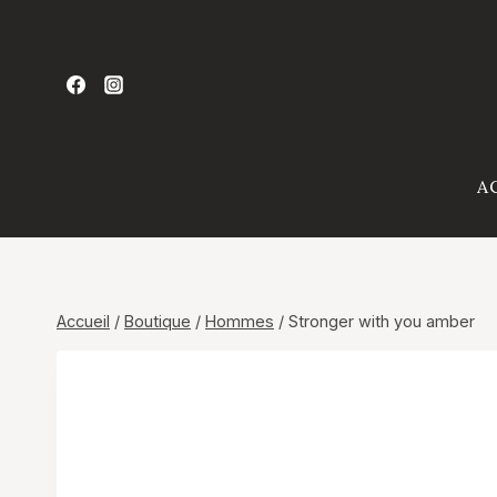
Aller
au
contenu
A
Accueil
/
Boutique
/
Hommes
/
Stronger with you amber