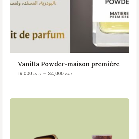
Vanilla Powder-maison première
Plage
د.ت
34,000
–
د.ت
19,000
de
prix :
د.ت 19,000
à
د.ت 34,000