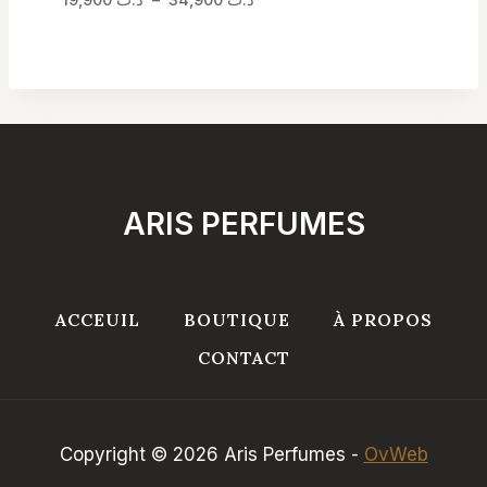
د.ت
34,900
–
د.ت
19,900
de
prix :
د.ت 19,900
à
د.ت 34,900
ARIS PERFUMES
ACCEUIL
BOUTIQUE
À PROPOS
CONTACT
Copyright © 2026 Aris Perfumes -
OvWeb