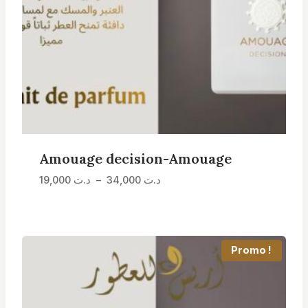
Amouage decision-Amouage
Plage
د.ت
34,000
–
د.ت
19,000
de
prix :
د.ت 19,000
à
Promo !
د.ت 34,000