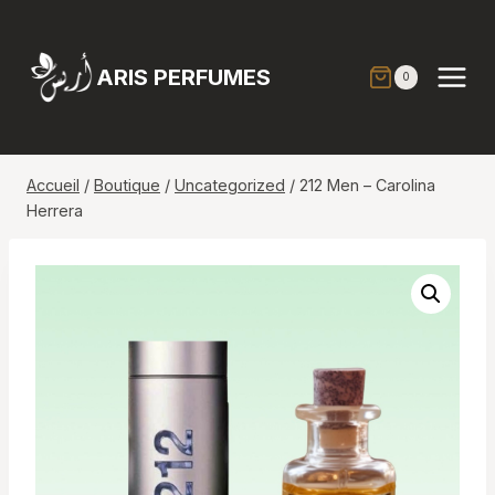
Aller
au
contenu
ARIS PERFUMES
0
Accueil
/
Boutique
/
Uncategorized
/
212 Men – Carolina
Herrera