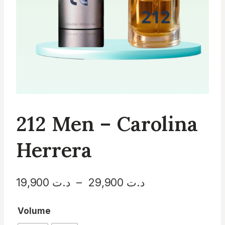
212 Men – Carolina
Herrera
Plage
د.ت
29,900
–
د.ت
19,900
de
Volume
prix :