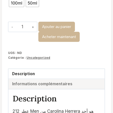
100ml
50ml
د.ت 19,900
à
د.ت 29,900
quantité
Ajouter au panier
de
Acheter maintenant
212
Men
-
UGS :
ND
Catégorie :
Uncategorized
Carolina
Herrera
Description
Informations complémentaires
Description
عطر 212 Men من Carolina Herrera هو أحد