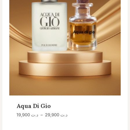
Aqua Di Gio
Plage
د.ت
29,900
–
د.ت
19,900
de
prix :