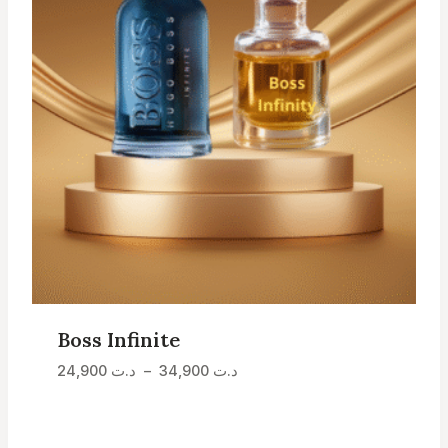
Boss Infinite
Plage
د.ت
34,900
–
د.ت
24,900
de
prix :
د.ت 24,900