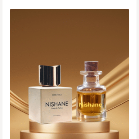
د.ت 19,900
à
د.ت 29,900