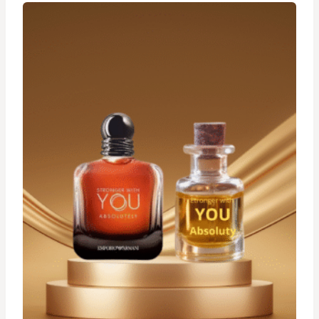
à
د.ت 34,900