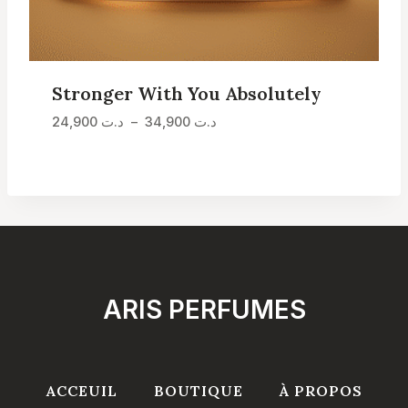
Stronger With You Absolutely
Plage
د.ت
34,900
–
د.ت
24,900
de
prix :
د.ت 24,900
à
د.ت 34,900
ARIS PERFUMES
ACCEUIL
BOUTIQUE
À PROPOS