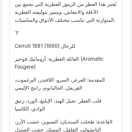
يُعتبر هذا العطر من الرموز العطرية التي تجمع بين
الأناقة والانتعاش، ويتميز بتوليفته العطرية
المتوازنة التي تناسب مختلف الأذواق والمناسبات.
👔
Cerruti 1881 للرجال (1990)
العائلة العطرية: أروماتيك فوجير (Aromatic
Fougere)
المقدمة: العرعر، السرو، اللافندر، البرغموت،
القرنفل، الجالبانوم، راتنج الإليمي
قلب العطر: نجيل الهند، الإيلنغ، الورد، زنبق
الوادي، الكاسيا
القاعدة: طحلب السنديان، الصنوبر، خشب الأرز،
الباتشولي، الفلفل، المسك، خشب الصندل