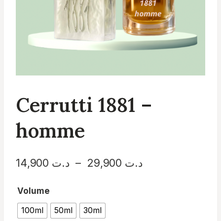
Cerrutti 1881 –
homme
Plage
د.ت
29,900
–
د.ت
14,900
de
Volume
prix :
100ml
50ml
30ml
د.ت 14,900