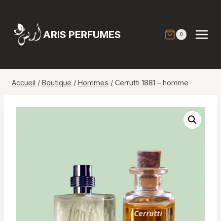
Aller
au
contenu
ARIS PERFUMES
0
Accueil
/
Boutique
/
Hommes
/
Cerrutti 1881 – homme