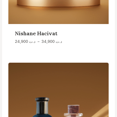
Nishane Hacivat
Plage
د.ت
34,900
–
د.ت
24,900
de
prix :
د.ت 24,900
à
د.ت 34,900