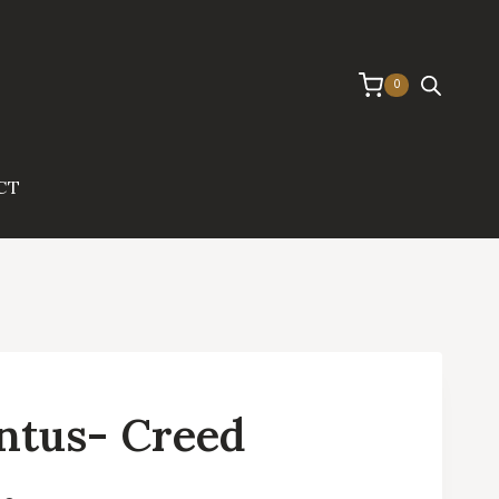
0
CT
ntus- Creed