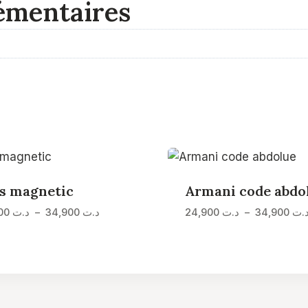
émentaires
s magnetic
Armani code abdo
Plage
24,900
د.ت
–
34,900
د.ت
24,900
د.ت
–
34,900
.ت
de
prix :
د.ت 24,900
à
د.ت 34,900