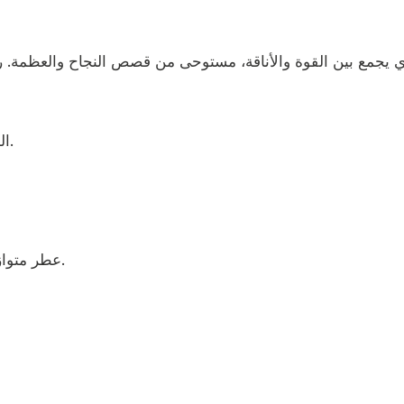
المقدمة: الأناناس، الكشمش الأسود، التفاح، البرغموت.
🌿 عطر متوازن بين النعومة والقوة، يجمع بين الانتعاش والعمق.