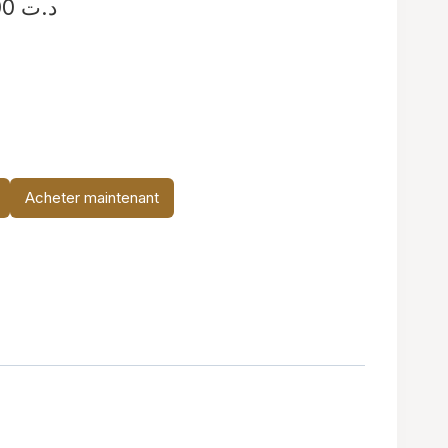
Plage
29,900
د.ت
de
prix :
د.ت 14,900
à
د.ت 29,900
Acheter maintenant