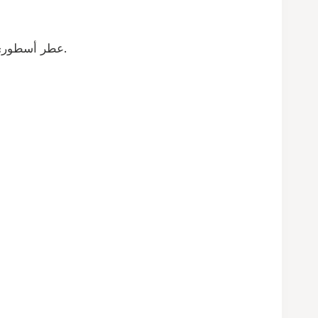
عطر أسطوري يجمع بين القوة والأناقة، مستوحى من قصص النجاح والعظمة. رائحته تعكس الثقة والهيبة وتبقى محفورة في الذاكرة.