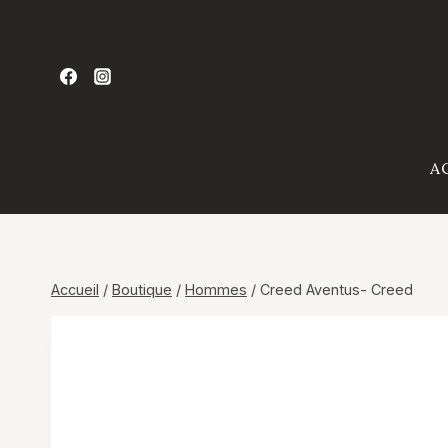
Aller
au
contenu
A
Accueil
/
Boutique
/
Hommes
/
Creed Aventus- Creed