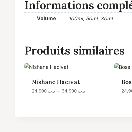
Informations compl
Volume
100ml, 50ml, 30ml
Produits similaires
Nishane Hacivat
Bos
Plage
24,900
د.ت
–
34,900
د.ت
de
prix :
د.ت 24,900
à
د.ت 34,900