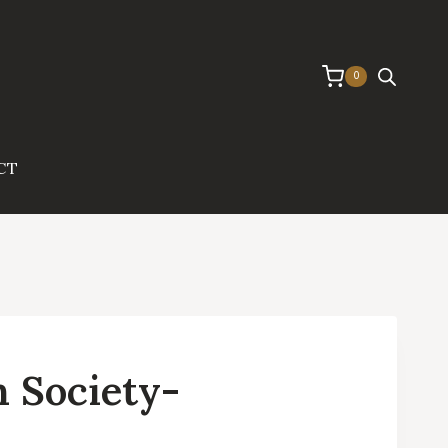
0
CT
 Society-