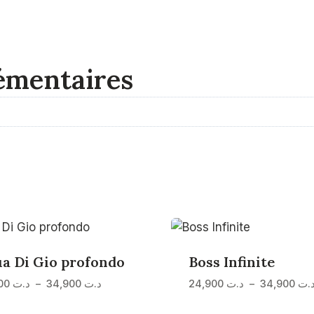
émentaires
a Di Gio profondo
Boss Infinite
Plage
24,900
د.ت
–
34,900
د.ت
24,900
د.ت
–
34,900
.ت
de