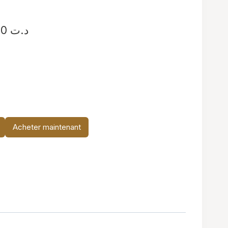
Plage
34,900
د.ت
de
prix :
د.ت 19,900
à
د.ت 34,900
Acheter maintenant