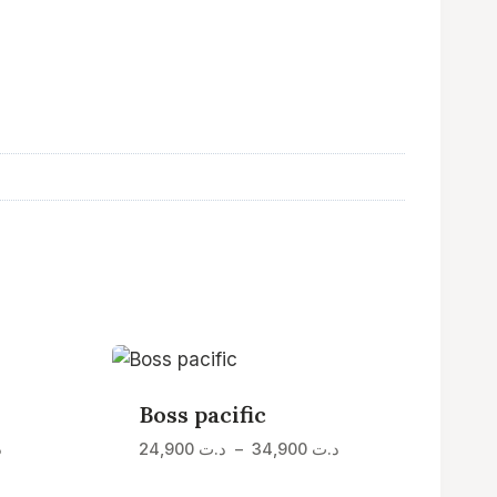
Boss pacific
Plage
Plage
د
24,900
د.ت
–
34,900
د.ت
de
de