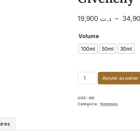
19,900
د.ت
–
Volume
100ml
50ml
30ml
quantité
Ajouter au panier
de
Gentleman
UGS :
ND
Society-
Catégorie :
Hommes
Givenchy
ires