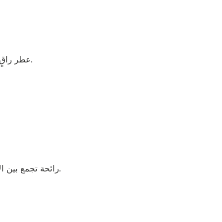
عطر راقٍ يُجسّد روح الجنتلمان العصري… واثق، أنيق، ومختلف.
رائحة تجمع بين الانتعاش والدفء، فيها توازن مثالي بين النعومة والقوة.