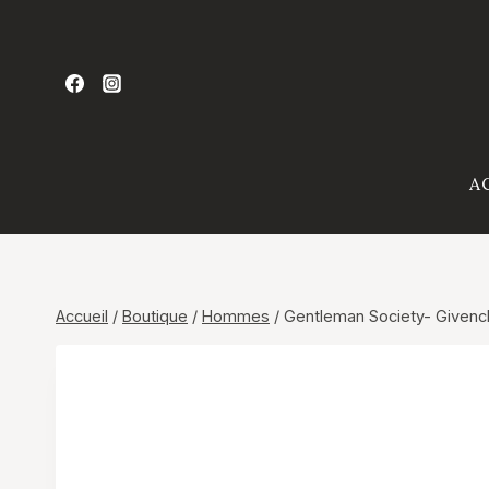
Aller
au
contenu
A
Accueil
/
Boutique
/
Hommes
/
Gentleman Society- Givenc