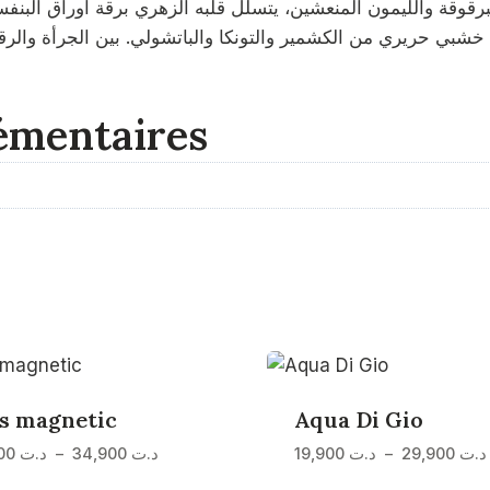
émentaires
s magnetic
Aqua Di Gio
Plage
د.ت
29,900
–
د.ت
19,900
د.ت
34,900
–
د.ت
24,900
de