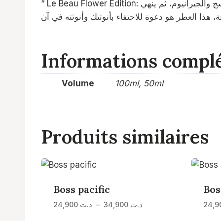
“ Le Beau Flower Edition: عطر يغوي الحواس ويأسر الروح… يبدأ بانفجار من البرقوقة والليمون المنعشين، يتسلل قلبه الزهري برقة أوراق البنفسج والجيرانيوم، ثم ينهي
Informations compl
Volume
100ml, 50ml
Produits similaires
Boss pacific
Bos
Plage
د.ت
34,900
–
د.ت
24,900
de