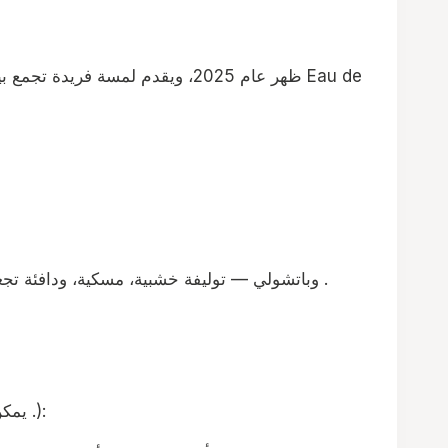
القاعدة: Cashmeran (خشب الكشمير الاصطناعي)، فانيلا التونكا (Tonka Bean)، وباتشولي — توليفة خشبية، مسكية، ودافئة تجعل الثبات طويل الأمد ورائحة جذابة .
يمكن وصفه بأنه مثير وفاتن، بين الواقع والحلم، يشبه سرًّا يُجسّد طبيعة زهرية غامرة تحث على الاستسلام لجمالها وسحرها .):