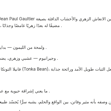
Gaultier
Parfum. يقدم هذا العطر رؤية جديدة لعالم Le Beau، مضيفًا له بعدًا زهريًا غامضًا وجذابًا .
المقدمة: Kumquat (برقوقة يابانية) ولمحة من الليمون — بداية منعشة وفاكهية .
القلب: أوراق البنفسج (Violet Leaf) وجيرانيوم — عشبي وزهري، يضفي عمقًا وتفردًا .
تصنيف رائحته هو Aromatic Fruity، ما يعني إشراقة حيوية مع عمق خشبي فاخر .