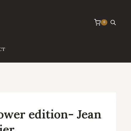
0
CT
ower edition- Jean
ier