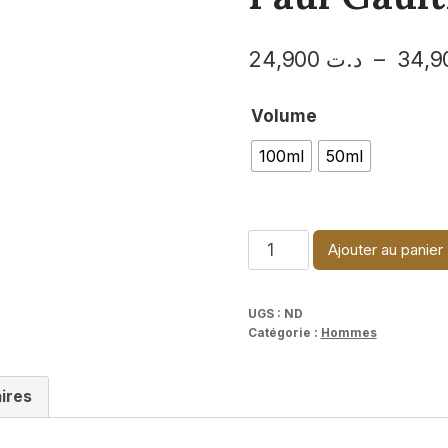
–
د.ت
24,900
Volume
100ml
50ml
quantité
Ajouter au panier
de
Le
UGS :
ND
beau
Catégorie :
Hommes
Flower
edition-
ires
Jean
Paul