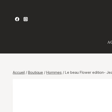
Aller
au
contenu
A
Accueil
/
Boutique
/
Hommes
/
Le beau Flower edition- Jea