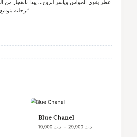
رحلته بتوقيع خشبي حريري من الكشمير والتونكا والباتشولي. بين الجرأة والرقة، هذا العطر هو دعوة للاحتفاء بأنوثتك وأنوثته في آن.”
Blue Chanel
Plage
Plage
د.ت
29,900
–
د.ت
19,900
de
de