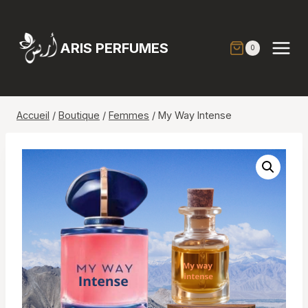
Aller
au
contenu
ARIS PERFUMES
0
Accueil
/
Boutique
/
Femmes
/
My Way Intense