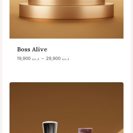
Boss Alive
Plage
د.ت
29,900
–
د.ت
19,900
de
prix :
د.ت 19,900
à
د.ت 29,900