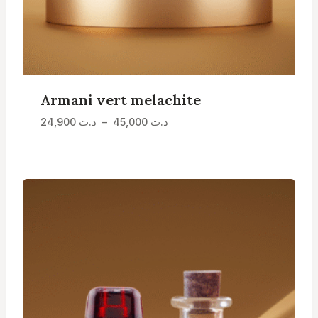
Armani vert melachite
Plage
د.ت
45,000
–
د.ت
24,900
de
prix :
د.ت 24,900
à
د.ت 45,000