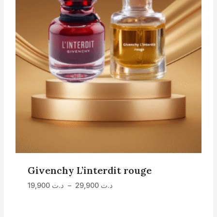
Givenchy L’interdit rouge
Plage
د.ت
29,900
–
د.ت
19,900
de
prix :