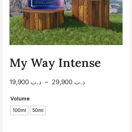
My Way Intense
Plage
د.ت
29,900
–
د.ت
19,900
de
Volume
prix :
100ml
50ml
د.ت 19,900
à
د.ت 29,900