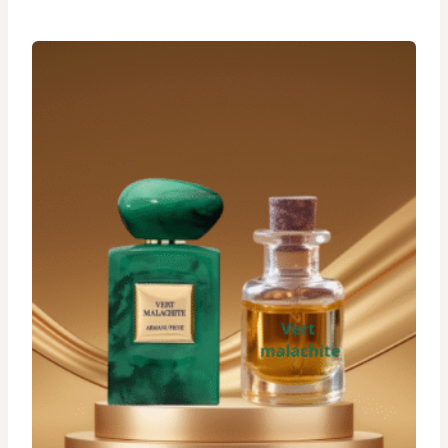
prix :
د.ت 24,900
à
د.ت 34,900