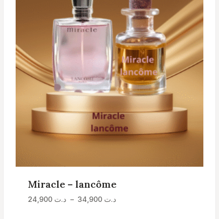
Miracle – lancôme
Plage
د.ت
34,900
–
د.ت
24,900
de