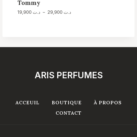
Tommy
Plage
19,900
د.ت
–
29,900
د.ت
de
prix :
د.ت 19,900
à
د.ت 29,900
ARIS PERFUMES
ACCEUIL
BOUTIQUE
À PROPOS
CONTACT