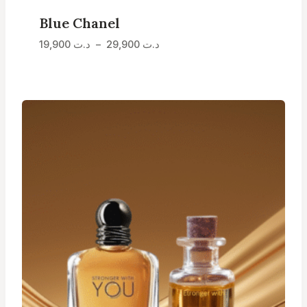
Blue Chanel
Plage
19,900
د.ت
–
29,900
د.ت
de
prix :
د.ت 19,900
à
د.ت 29,900