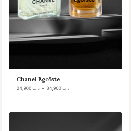
Chanel Egoïste
Plage
24,900
د.ت
–
34,900
د.ت
de
prix :
د.ت 24,900
à
د.ت 34,900