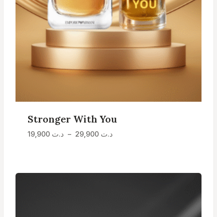
Stronger With You
Plage
19,900
د.ت
–
29,900
د.ت
de
prix :
د.ت 19,900
à
د.ت 29,900