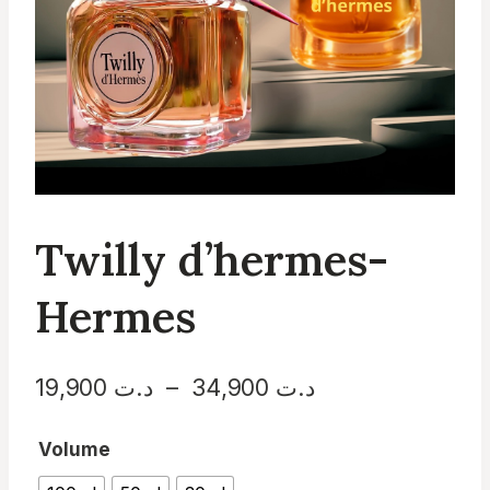
Twilly d’hermes-
Hermes
Plage
19,900
د.ت
–
34,900
د.ت
de
Volume
prix :