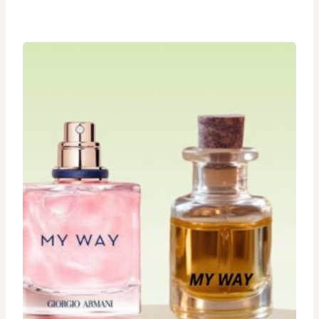
de
prix :
د.ت 19,900
à
د.ت 29,900