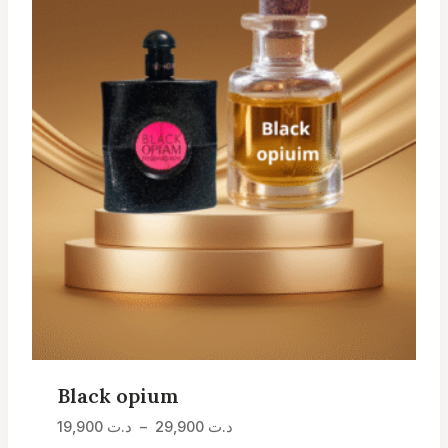
Black opium
Plage
19,900
د.ت
–
29,900
د.ت