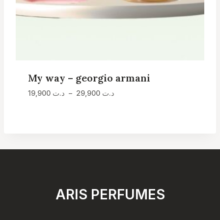
My way – georgio armani
Plage
19,900
د.ت
–
29,900
د.ت
de
prix :
د.ت 19,900
à
د.ت 29,900
ARIS PERFUMES