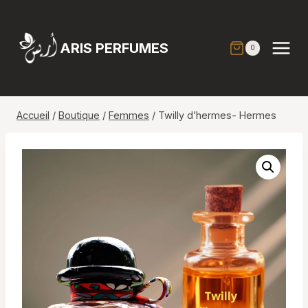
Aller
au
contenu
ARIS PERFUMES
0
Accueil
/
Boutique
/
Femmes
/
Twilly d’hermes- Hermes