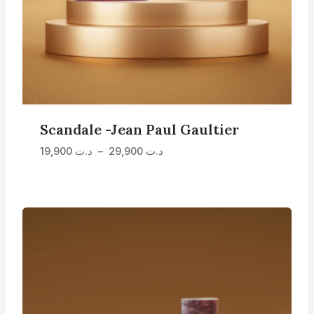
Scandale -Jean Paul Gaultier
Plage
19,900
د.ت
–
29,900
د.ت
de
prix :
د.ت 19,900
à
د.ت 29,900