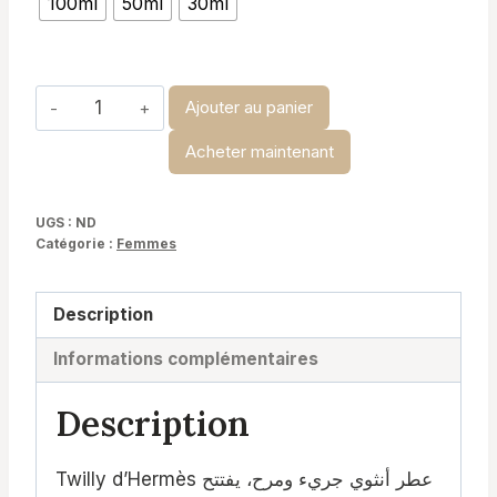
100ml
50ml
30ml
د.ت 19,900
à
د.ت 34,900
quantité
Ajouter au panier
de
Acheter maintenant
Twilly
d’hermes-
Hermes
UGS :
ND
Catégorie :
Femmes
Description
Informations complémentaires
Description
Twilly d’Hermès عطر أنثوي جريء ومرح، يفتتح