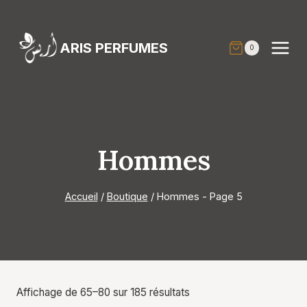
Aller
au
contenu
ARIS PERFUMES
0
Hommes
Accueil
/
Boutique
/
Hommes
- Page 5
Affichage de 65–80 sur 185 résultats