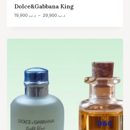
Dolce&Gabbana King
Plage
19,900
د.ت
–
29,900
د.ت
de
prix :
د.ت 19,900
à
د.ت 29,900