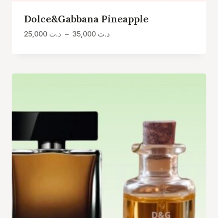
Dolce&Gabbana Pineapple
Plage
25,000
د.ت
–
35,000
د.ت
de
prix :
د.ت 25,000
à
د.ت 35,000