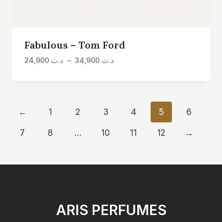
Fabulous – Tom Ford
Plage
24,900
د.ت
–
34,900
د.ت
de
prix :
د.ت 24,900
à
←
1
2
3
4
5
6
د.ت 34,900
7
8
…
10
11
12
→
ARIS PERFUMES