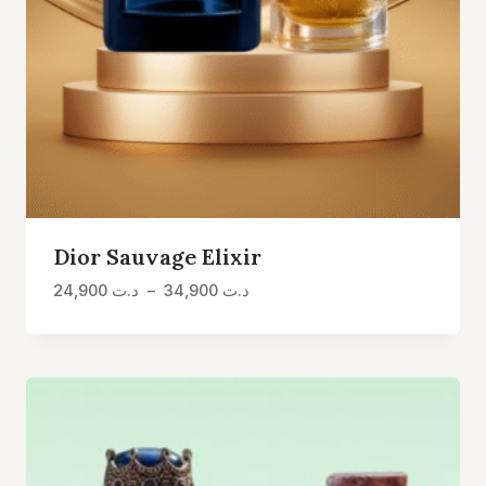
Dior Sauvage Elixir
Plage
24,900
د.ت
–
34,900
د.ت
de
prix :
د.ت 24,900
à
د.ت 34,900