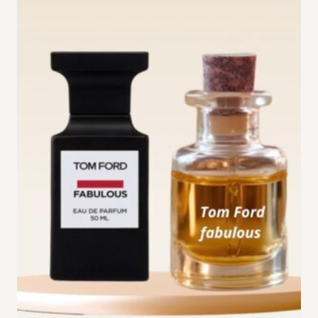
د.ت 29,900