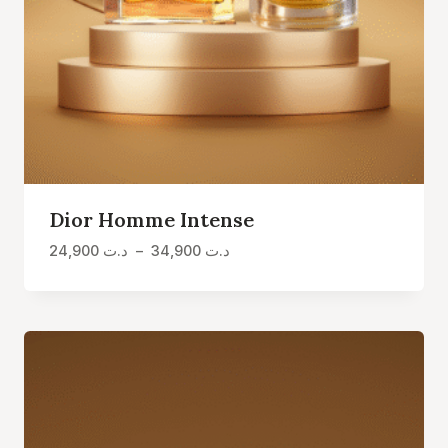
Dior Homme Intense
Plage
24,900
د.ت
–
34,900
د.ت
de
prix :
د.ت 24,900
à
د.ت 34,900