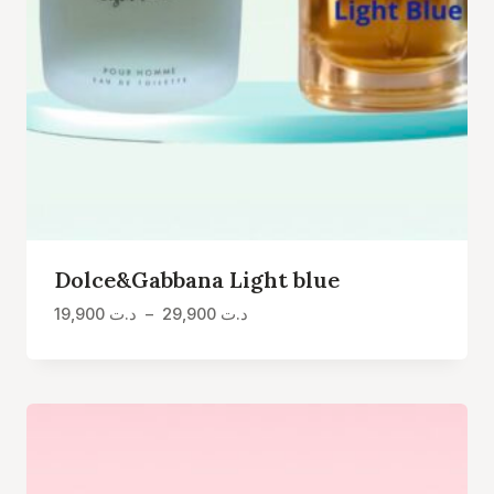
Dolce&Gabbana Light blue
Plage
19,900
د.ت
–
29,900
د.ت
de
prix :
د.ت 19,900
à
د.ت 29,900