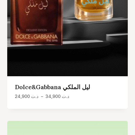
Dolce&Gabbana ليل الملكي
Plage
24,900
د.ت
–
34,900
د.ت
de
prix :
د.ت 24,900
à
د.ت 34,900