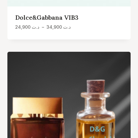
Dolce&Gabbana VIB3
Plage
24,900
د.ت
–
34,900
د.ت
de
prix :
د.ت 24,900
à
د.ت 34,900