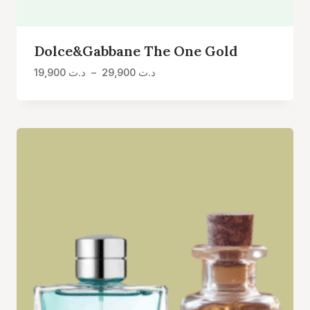
Dolce&Gabbane The One Gold
Plage
19,900
د.ت
–
29,900
د.ت
de
prix :
د.ت 19,900
à
د.ت 29,900