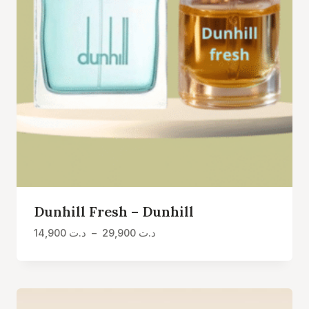
Dunhill Fresh – Dunhill
Plage
14,900
د.ت
–
29,900
د.ت
de
prix :
د.ت 14,900
à