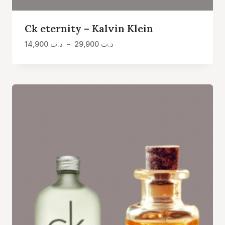
Ck eternity – Kalvin Klein
Plage
14,900
د.ت
–
29,900
د.ت
de
prix :
د.ت 14,900
à
د.ت 29,900