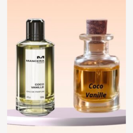
د.ت 34,900