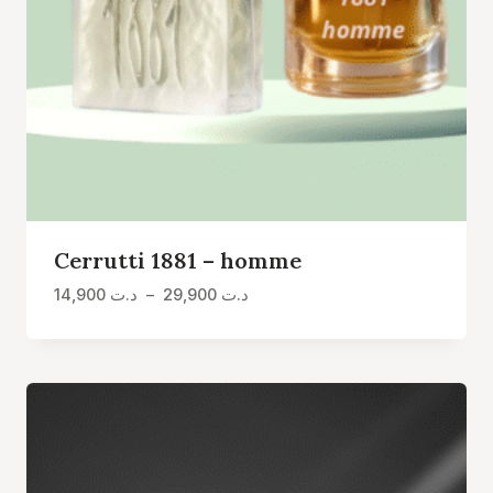
Cerrutti 1881 – homme
Plage
14,900
د.ت
–
29,900
د.ت
de
prix :
د.ت 14,900
à
د.ت 29,900