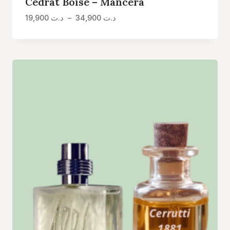
Cedrat Boisé – Mancera
Plage
19,900
د.ت
–
34,900
د.ت
de
prix :
د.ت 19,900
à
د.ت 34,900