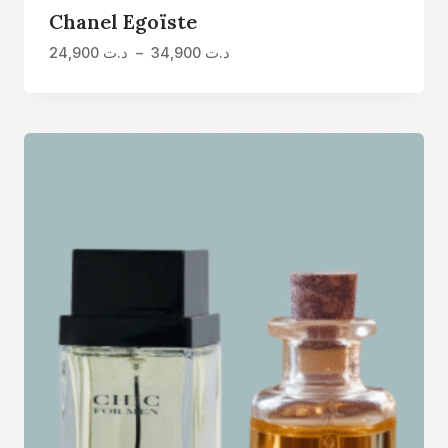
Chanel Egoïste
Plage
24,900
د.ت
–
34,900
د.ت
de
prix :
د.ت 24,900
à
د.ت 34,900