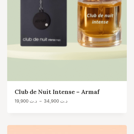
Club de Nuit Intense – Armaf
Plage
19,900
د.ت
–
34,900
د.ت
de
prix :
د.ت 19,900
à