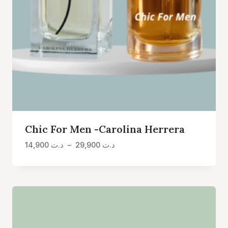
Chic For Men -Carolina Herrera
Plage
14,900
د.ت
–
29,900
د.ت
de
prix :
د.ت 14,900
à
د.ت 29,900