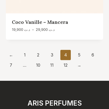
Coco Vanille – Mancera
Plage
19,900
د.ت
–
29,900
د.ت
de
prix :
د.ت 19,900
à
←
1
2
3
4
5
6
د.ت 29,900
7
…
10
11
12
→
ARIS PERFUMES