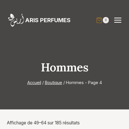
Aller
au
contenu
ARIS PERFUMES
0
Hommes
Accueil
/
Boutique
/
Hommes
- Page 4
Affichage de 49–64 sur 185 résultats