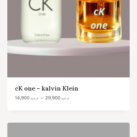
cK one – kalvin Klein
Plage
14,900
د.ت
–
29,900
د.ت
de
prix :
د.ت 14,900
à
د.ت 29,900