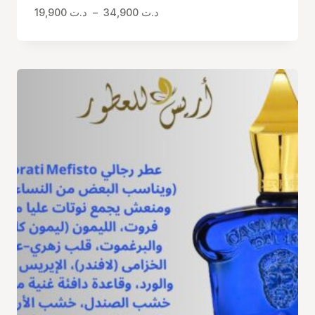
Plage
19,900
د.ت
–
34,900
د.ت
de
prix :
د.ت 19,900
à
د.ت 34,900