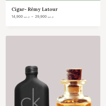
Cigar- Rémy Latour
Plage
14,900
د.ت
–
29,900
د.ت
de
prix :
د.ت 14,900
à
د.ت 29,900