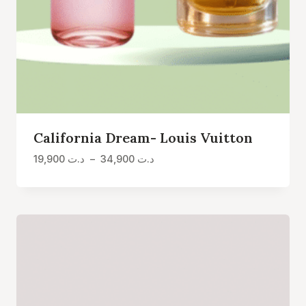
California Dream- Louis Vuitton
Plage
19,900
د.ت
–
34,900
د.ت
de
prix :
د.ت 19,900
à
د.ت 34,900