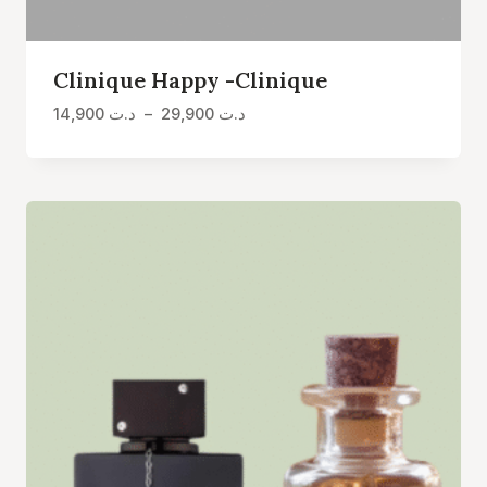
Clinique Happy -Clinique
Plage
14,900
د.ت
–
29,900
د.ت
de
prix :
د.ت 14,900
à
د.ت 29,900