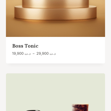
Boss Tonic
Plage
19,900
د.ت
–
29,900
د.ت
de
prix :
د.ت 19,900
à
د.ت 29,900