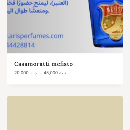
Casamoratti mefisto
Plage
20,000
د.ت
–
45,000
د.ت
de
prix :
د.ت 20,000
à
د.ت 45,000